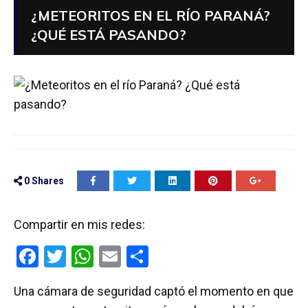
¿METEORITOS EN EL RÍO PARANÁ?
¿QUÉ ESTÁ PASANDO?
0
Shares
Compartir en mis redes:
F
T
W
E
C
a
wi
h
m
o
Una cámara de seguridad captó el momento en que
ce
tt
at
ail
m