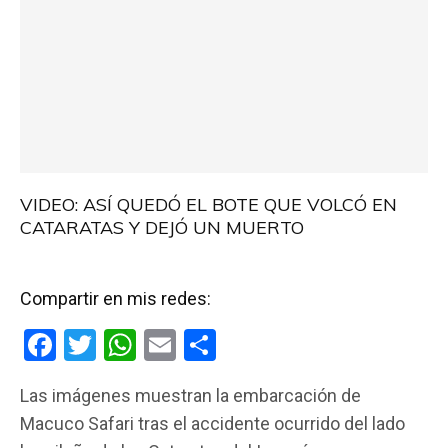
VIDEO: ASÍ QUEDÓ EL BOTE QUE VOLCÓ EN
CATARATAS Y DEJÓ UN MUERTO
Compartir en mis redes:
F
T
W
E
C
a
wi
h
m
o
Las imágenes muestran la embarcación de
ce
tt
at
ail
m
Macuco Safari tras el accidente ocurrido del lado
b
er
s
p