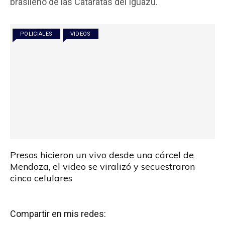
brasileño de las Cataratas del Iguazú.
o
A
ar
o
p
tir
POLICIALES
VIDEOS
k
p
Presos hicieron un vivo desde una cárcel de
Mendoza, el video se viralizó y secuestraron
cinco celulares
Compartir en mis redes: