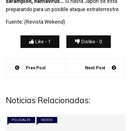
sarampión, hantavirus…
Si hasta Japón se está
preparando para un posible ataque extraterrestre.
Fuente: (Revista Wekend)
Like -
1
Dislike -
0
Navegación
Prev Post
Next Post
de
entradas
Noticias Relacionadas:
POLICIALES
VIDEOS