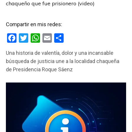
chaqueño que fue prisionero (video)
Compartir en mis redes:
F
T
W
E
C
a
wi
h
m
o
Una historia de valentía, dolor y una incansable
ce
tt
at
ail
m
búsqueda de justicia une a la localidad chaqueña
b
er
s
p
de Presidencia Roque Sáenz
o
A
ar
o
p
tir
k
p