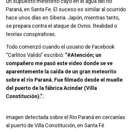
un supuesto meteorito cayó en el agua del río
b
er
s
p
Paraná, en Santa Fe. El suceso es similar al ocurrido
o
A
ar
hace unos días en Siberia. Japón, mientras tanto,
o
p
tir
se prepara contra el ataque de Ovnis. Realidad o
k
p
teorías conspirativas.
Todo comenzó cuando el usuario de Facebook
“Carlitos Valido” escribió:
“#Atención; un
compañero me pasó este video donde se ve
aparentemente la caída de un gran meteorito
sobre el río Paraná. Fue filmado desde el muelle
del puerto de la fábrica Acindar (Villa
Constitución).”.
Imagen detectada sobre el Rio Paraná en cercanías
al puerto de Villa Constitución, en Santa Fé