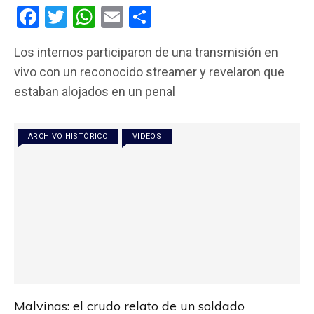
F
T
W
E
C
a
wi
h
m
o
Los internos participaron de una transmisión en
ce
tt
at
ail
m
vivo con un reconocido streamer y revelaron que
b
er
s
p
estaban alojados en un penal
o
A
ar
o
p
tir
ARCHIVO HISTÓRICO
VIDEOS
k
p
Malvinas: el crudo relato de un soldado