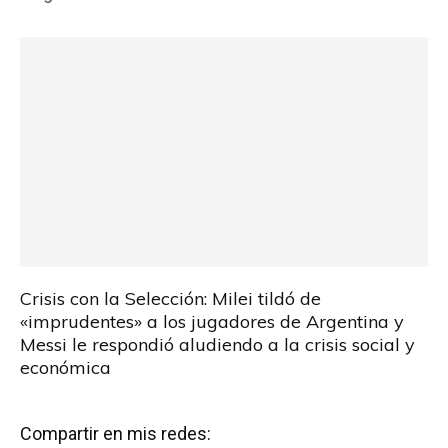
o
A
ar
o
p
tir
k
p
Crisis con la Selección: Milei tildó de
«imprudentes» a los jugadores de Argentina y
Messi le respondió aludiendo a la crisis social y
económica
Compartir en mis redes: