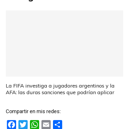
La FIFA investiga a jugadores argentinos y la
AFA: las duras sanciones que podrían aplicar
Compartir en mis redes:
F
T
W
E
C