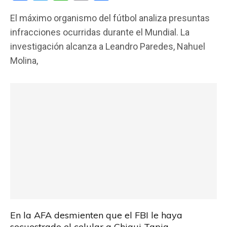
a
wi
h
m
o
El máximo organismo del fútbol analiza presuntas
ce
tt
at
ail
m
infracciones ocurridas durante el Mundial. La
b
er
s
p
investigación alcanza a Leandro Paredes, Nahuel
o
A
ar
Molina,
o
p
tir
k
p
En la AFA desmienten que el FBI le haya
secuestrado el celular a Chiqui Tapia