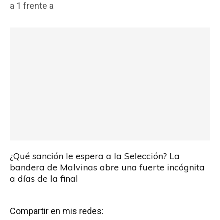
b
er
s
p
a 1 frente a
o
A
ar
o
p
tir
k
p
¿Qué sanción le espera a la Selección? La
bandera de Malvinas abre una fuerte incógnita
a días de la final
Compartir en mis redes: