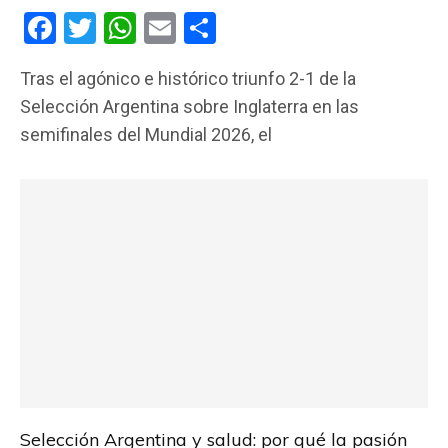
F
T
W
E
C
a
wi
h
m
o
Tras el agónico e histórico triunfo 2-1 de la
ce
tt
at
ail
m
Selección Argentina sobre Inglaterra en las
b
er
s
p
semifinales del Mundial 2026, el
o
A
ar
o
p
tir
k
p
Selección Argentina y salud: por qué la pasión