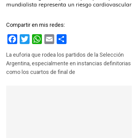
mundialista representa un riesgo cardiovascular
Compartir en mis redes:
F
T
W
E
C
a
wi
h
m
o
La euforia que rodea los partidos de la Selección
ce
tt
at
ail
m
Argentina, especialmente en instancias definitorias
b
er
s
p
como los cuartos de final de
o
A
ar
o
p
tir
k
p