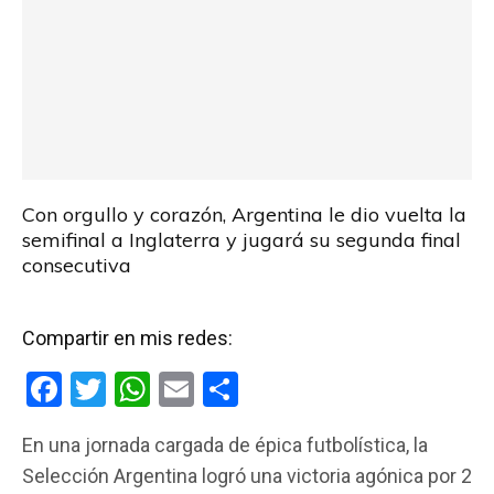
Con orgullo y corazón, Argentina le dio vuelta la
semifinal a Inglaterra y jugará su segunda final
consecutiva
Compartir en mis redes:
F
T
W
E
C
a
wi
h
m
o
En una jornada cargada de épica futbolística, la
ce
tt
at
ail
m
Selección Argentina logró una victoria agónica por 2