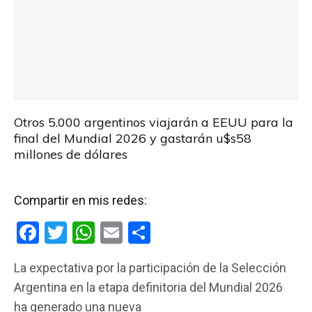
Otros 5.000 argentinos viajarán a EEUU para la
final del Mundial 2026 y gastarán u$s58
millones de dólares
Compartir en mis redes:
F
T
W
E
C
a
wi
h
m
o
La expectativa por la participación de la Selección
ce
tt
at
ail
m
Argentina en la etapa definitoria del Mundial 2026
b
er
s
p
ha generado una nueva