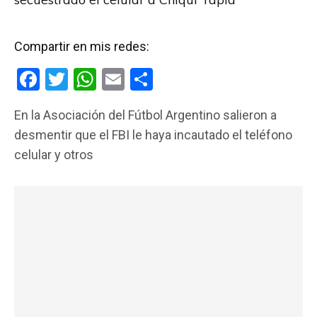
Compartir en mis redes:
F
T
W
E
C
a
wi
h
m
o
En la Asociación del Fútbol Argentino salieron a
ce
tt
at
ail
m
desmentir que el FBI le haya incautado el teléfono
b
er
s
p
celular y otros
o
A
ar
o
p
tir
k
p