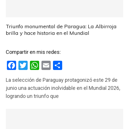
Triunfo monumental de Paragua: La Albirroja
brilla y hace historia en el Mundial
Compartir en mis redes:
F
T
W
E
C
a
wi
h
m
o
La selección de Paraguay protagonizó este 29 de
ce
tt
at
ail
m
junio una actuación inolvidable en el Mundial 2026,
b
er
s
p
logrando un triunfo que
o
A
ar
o
p
tir
k
p