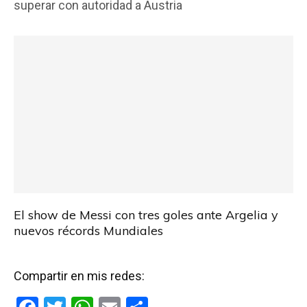
superar con autoridad a Austria
o
A
ar
o
p
tir
k
p
El show de Messi con tres goles ante Argelia y
nuevos récords Mundiales
Compartir en mis redes: