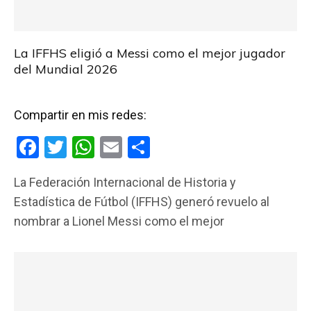
La IFFHS eligió a Messi como el mejor jugador
del Mundial 2026
Compartir en mis redes:
F
T
W
E
C
a
wi
h
m
o
La Federación Internacional de Historia y
ce
tt
at
ail
m
Estadística de Fútbol (IFFHS) generó revuelo al
b
er
s
p
nombrar a Lionel Messi como el mejor
o
A
ar
o
p
tir
k
p