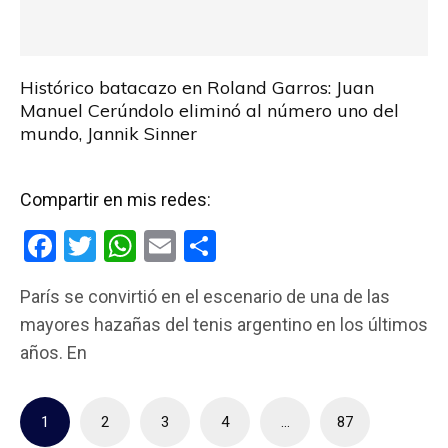
Histórico batacazo en Roland Garros: Juan
Manuel Cerúndolo eliminó al número uno del
mundo, Jannik Sinner
Compartir en mis redes:
F
T
W
E
C
a
wi
h
m
o
París se convirtió en el escenario de una de las
ce
tt
at
ail
m
mayores hazañas del tenis argentino en los últimos
b
er
s
p
años. En
o
A
ar
o
p
tir
Paginación
1
2
3
4
…
87
k
p