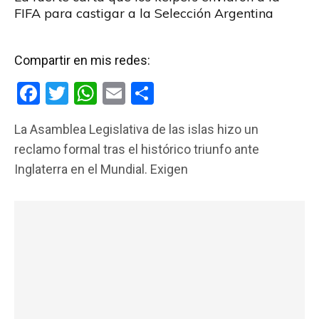
FIFA para castigar a la Selección Argentina
Compartir en mis redes:
F
T
W
E
C
a
wi
h
m
o
La Asamblea Legislativa de las islas hizo un
ce
tt
at
ail
m
reclamo formal tras el histórico triunfo ante
b
er
s
p
Inglaterra en el Mundial. Exigen
o
A
ar
o
p
tir
k
p