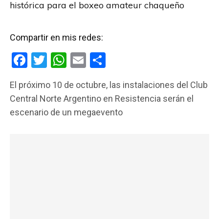
histórica para el boxeo amateur chaqueño
Compartir en mis redes:
F
T
W
E
C
a
wi
h
m
o
El próximo 10 de octubre, las instalaciones del Club
ce
tt
at
ail
m
Central Norte Argentino en Resistencia serán el
b
er
s
p
escenario de un megaevento
o
A
ar
o
p
tir
k
p