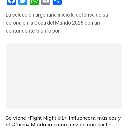
F
T
W
E
C
a
wi
h
m
o
La selección argentina inició la defensa de su
ce
tt
at
ail
m
corona en la Copa del Mundo 2026 con un
b
er
s
p
contundente triunfo por
o
A
ar
o
p
tir
k
p
Se viene «Fight Night #1»: influencers, músicos y
el «Chino» Maidana como juez en una noche