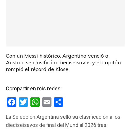
Con un Messi histórico, Argentina venció a
Austria, se clasificó a dieciseisavos y el capitán
rompió el récord de Klose
Compartir en mis redes:
F
T
W
E
C
a
wi
h
m
o
La Selección Argentina selló su clasificación a los
ce
tt
at
ail
m
dieciseisavos de final del Mundial 2026 tras
b
er
s
p