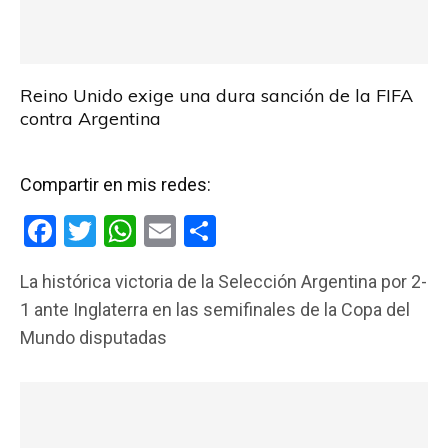
Reino Unido exige una dura sanción de la FIFA
contra Argentina
Compartir en mis redes:
F
T
W
E
C
a
wi
h
m
o
La histórica victoria de la Selección Argentina por 2-
ce
tt
at
ail
m
1 ante Inglaterra en las semifinales de la Copa del
b
er
s
p
Mundo disputadas
o
A
ar
o
p
tir
k
p