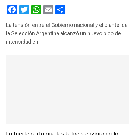
F
T
W
E
C
a
wi
h
m
o
La tensión entre el Gobierno nacional y el plantel de
ce
tt
at
ail
m
la Selección Argentina alcanzó un nuevo pico de
b
er
s
p
intensidad en
o
A
ar
o
p
tir
k
p
La fuerte carta que los kelpers enviaron a la