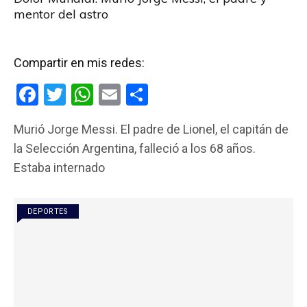
mentor del astro
Compartir en mis redes:
F
T
W
E
C
a
wi
h
m
o
Murió Jorge Messi. El padre de Lionel, el capitán de
ce
tt
at
ail
m
la Selección Argentina, falleció a los 68 años.
b
er
s
p
Estaba internado
o
A
ar
o
p
tir
DEPORTES
k
p