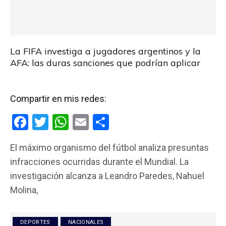
La FIFA investiga a jugadores argentinos y la
AFA: las duras sanciones que podrían aplicar
Compartir en mis redes:
F
T
W
E
C
a
wi
h
m
o
El máximo organismo del fútbol analiza presuntas
ce
tt
at
ail
m
infracciones ocurridas durante el Mundial. La
b
er
s
p
investigación alcanza a Leandro Paredes, Nahuel
o
A
ar
Molina,
o
p
tir
k
p
DEPORTES
NACIONALES