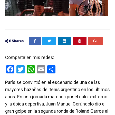
0
Shares
Compartir en mis redes:
F
T
W
E
C
a
wi
h
m
o
París se convirtió en el escenario de una de las
ce
tt
at
ail
m
mayores hazañas del tenis argentino en los últimos
b
er
s
p
años. En una jornada marcada por el calor extremo
o
A
ar
y la épica deportiva, Juan Manuel Cerúndolo dio el
o
p
tir
gran golpe en la segunda ronda de Roland Garros al