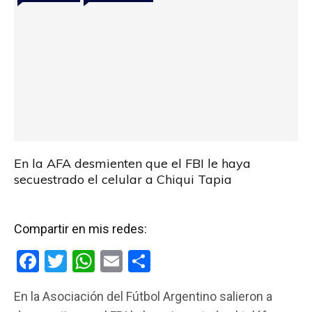
En la AFA desmienten que el FBI le haya
secuestrado el celular a Chiqui Tapia
Compartir en mis redes:
F
T
W
E
C
a
wi
h
m
o
En la Asociación del Fútbol Argentino salieron a
ce
tt
at
ail
m