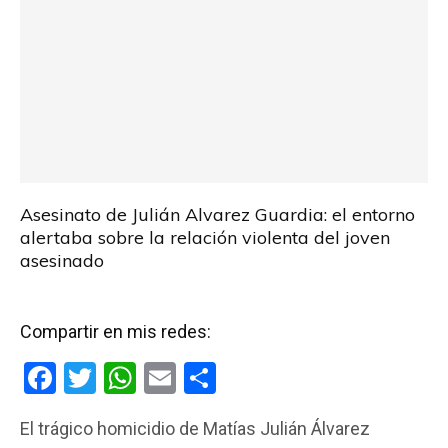
Asesinato de Julián Alvarez Guardia: el entorno
alertaba sobre la relación violenta del joven
asesinado
Compartir en mis redes:
F
T
W
E
C
a
wi
h
m
o
El trágico homicidio de Matías Julián Álvarez
ce
tt
at
ail
m