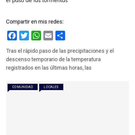
el paso de las tormentas
Compartir en mis redes:
F
T
W
E
C
a
wi
h
m
o
Tras el rápido paso de las precipitaciones y el
ce
tt
at
ail
m
descenso temporario de la temperatura
b
er
s
p
registrados en las últimas horas, las
o
A
ar
o
p
tir
COMUNIDAD
LOCALES
k
p