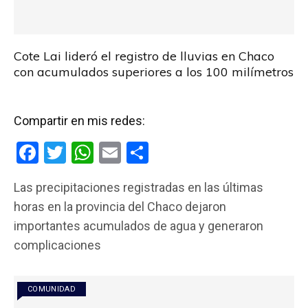
Cote Lai lideró el registro de lluvias en Chaco
con acumulados superiores a los 100 milímetros
Compartir en mis redes:
F
T
W
E
C
a
wi
h
m
o
Las precipitaciones registradas en las últimas
ce
tt
at
ail
m
horas en la provincia del Chaco dejaron
b
er
s
p
importantes acumulados de agua y generaron
o
A
ar
complicaciones
o
p
tir
k
p
COMUNIDAD