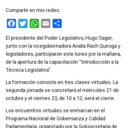
Compartir en mis redes:
F
T
W
E
C
a
wi
h
m
o
El presidente del Poder Legislativo, Hugo Sager,
ce
tt
at
ail
m
junto con la vicegobernadora Analía Rach Quiroga y
b
er
s
p
legisladores, participaron este lunes por la mañana,
o
A
ar
de la apertura de la capacitación “Introducción a la
o
p
tir
Técnica Legislativa”.
k
p
La formación consiste en tres clases virtuales. La
segunda jornada se concretará el miércoles 21 de
octubre y el viernes 23, de 10 a 12, será el cierre.
Los encuentros virtuales se enmarcan en el
Programa Nacional de Gobernanza y Calidad
Parlamentaria, organizado por la Subsecretaría de