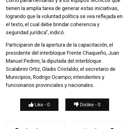
como parlamentarias y a los equipos técnicos que
tienen la amplia tarea de generar estas iniciativas,
logrando que la voluntad política se vea reflejada en
el texto, el cual debe brindar coherencia y
seguridad jurídica”, indicó.
Participaron de la apertura de la capacitación, el
presidente del interbloque Frente Chaqueño, Juan
Manuel Pedrini; la diputada del interbloque
Scalabrini Ortiz, Gladis Cristaldo; el secretario de
Municipios, Rodrigo Ocampo; intendentes y
funcionarios provinciales y nacionales.
Like -
0
Dislike -
0
Navegación