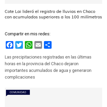
Cote Lai lideró el registro de lluvias en Chaco
con acumulados superiores a los 100 milímetros
Compartir en mis redes:
F
T
W
E
C
a
wi
h
m
o
Las precipitaciones registradas en las últimas
ce
tt
at
ail
m
horas en la provincia del Chaco dejaron
b
er
s
p
importantes acumulados de agua y generaron
o
A
ar
complicaciones
o
p
tir
k
p
COMUNIDAD