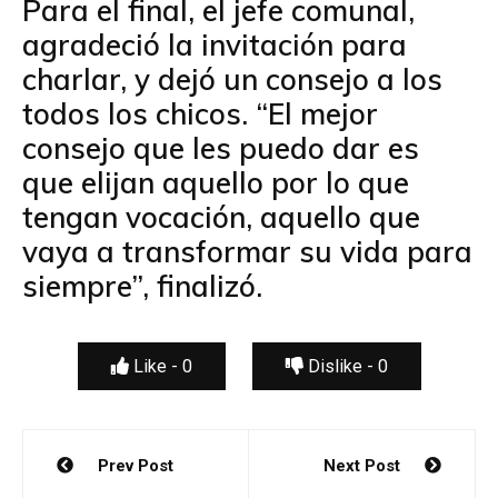
Para el final, el jefe comunal,
agradeció la invitación para
charlar, y dejó un consejo a los
todos los chicos. “El mejor
consejo que les puedo dar es
que elijan aquello por lo que
tengan vocación, aquello que
vaya a transformar su vida para
siempre”, finalizó.
Like -
0
Dislike -
0
Navegación
Prev Post
Next Post
de