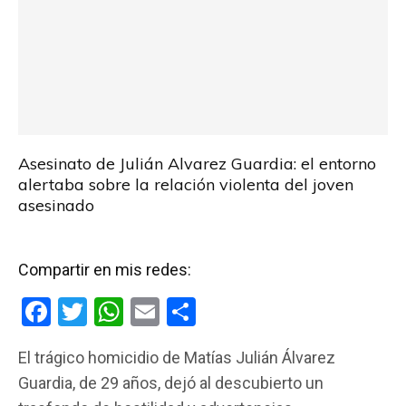
Asesinato de Julián Alvarez Guardia: el entorno
alertaba sobre la relación violenta del joven
asesinado
Compartir en mis redes:
F
T
W
E
C
a
wi
h
m
o
El trágico homicidio de Matías Julián Álvarez
ce
tt
at
ail
m
Guardia, de 29 años, dejó al descubierto un
b
er
s
p