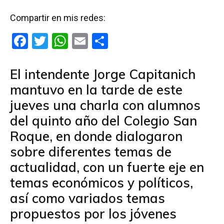
Compartir en mis redes:
F
T
W
E
C
a
wi
h
m
o
ce
tt
at
ail
m
El intendente Jorge Capitanich
b
er
s
p
mantuvo en la tarde de este
o
A
ar
jueves una charla con alumnos
o
p
tir
del quinto año del Colegio San
k
p
Roque, en donde dialogaron
sobre diferentes temas de
actualidad, con un fuerte eje en
temas económicos y políticos,
así como variados temas
propuestos por los jóvenes