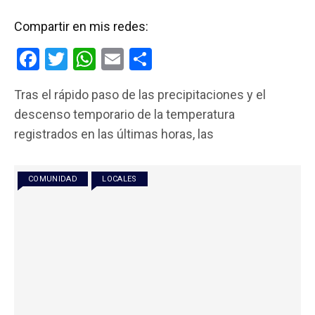
Compartir en mis redes:
F
T
W
E
C
a
wi
h
m
o
Tras el rápido paso de las precipitaciones y el
ce
tt
at
ail
m
descenso temporario de la temperatura
b
er
s
p
registrados en las últimas horas, las
o
A
ar
o
p
tir
COMUNIDAD
LOCALES
k
p