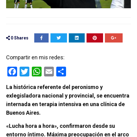
0
Shares
Compartir en mis redes:
F
T
W
E
C
a
wi
h
m
o
La histórica referente del peronismo y
ce
tt
at
ail
m
exlegisladora nacional y provincial, se encuentra
b
er
s
p
internada en terapia intensiva en una clínica de
o
A
ar
Buenos Aires.
o
p
tir
«Lucha hora a hora», confirmaron desde su
k
p
entorno íntimo. Máxima preocupación en el arco