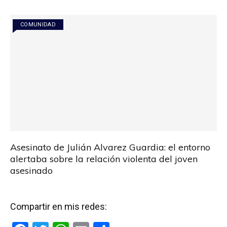
o
p
tir
k
p
COMUNIDAD
Asesinato de Julián Alvarez Guardia: el entorno
alertaba sobre la relación violenta del joven
asesinado
Compartir en mis redes: