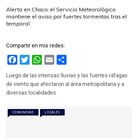
Alerta en Chaco: el Servicio Meteorológico
mantiene el aviso por fuertes tormentas tras el
temporal
Compartir en mis redes:
F
T
W
E
C
a
wi
h
m
o
Luego de las intensas lluvias y las fuertes ráfagas
ce
tt
at
ail
m
de viento que afectaron al área metropolitana y a
b
er
s
p
diversas localidades
o
A
ar
o
p
tir
COMUNIDAD
LOCALES
k
p