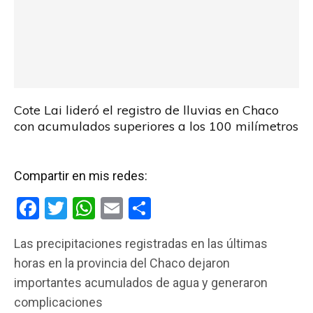
Cote Lai lideró el registro de lluvias en Chaco
con acumulados superiores a los 100 milímetros
Compartir en mis redes:
F
T
W
E
C
a
wi
h
m
o
Las precipitaciones registradas en las últimas
ce
tt
at
ail
m
horas en la provincia del Chaco dejaron
b
er
s
p
importantes acumulados de agua y generaron
o
A
ar
complicaciones