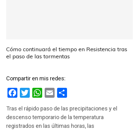
Cómo continuará el tiempo en Resistencia tras
el paso de las tormentas
Compartir en mis redes:
F
T
W
E
C
a
wi
h
m
o
Tras el rápido paso de las precipitaciones y el
ce
tt
at
ail
m
descenso temporario de la temperatura
b
er
s
p
registrados en las últimas horas, las
o
A
ar