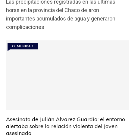
Las precipitaciones registradas en las últimas
ce
tt
at
ail
m
horas en la provincia del Chaco dejaron
b
er
s
p
importantes acumulados de agua y generaron
o
A
ar
complicaciones
o
p
tir
k
p
COMUNIDAD
Asesinato de Julián Alvarez Guardia: el entorno
alertaba sobre la relación violenta del joven
asesinado