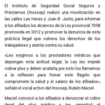
a
wi
h
m
o
El Instituto de Seguridad Social Seguros y
ce
tt
at
ail
m
Préstamos (Insssep) realizó una movilización en
b
er
s
p
las calles Las Heras y Juan B. Justo, para informar
o
A
ar
a los afiliados los alcances de la Ley provincial 7058
o
p
tir
promovida en 2012 y promover la denuncia de esta
k
p
práctica ilegal que vulnera los derechos de los
trabajadores y atenta contra su salud.
«Les exigimos a los prestadores médicos que
depongan esta actitud ilegal; la Ley les impide
cobrar plus y deben acatarla, por esto los llamamos
a la reflexión para frenar este flagelo que
compromete la salud y el salario de los afiliados»,
señaló el vocal activo del Insssep, Rubén Maciel.
Maciel convocó a los afiliados a denunciar el cobro
ilegal del plus médico y les garantizó el