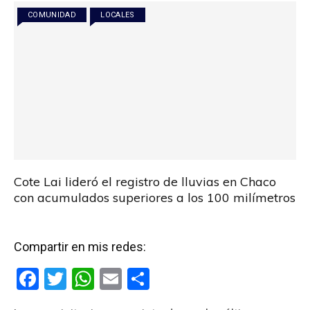
o
p
tir
COMUNIDAD
LOCALES
k
p
Cote Lai lideró el registro de lluvias en Chaco
con acumulados superiores a los 100 milímetros
Compartir en mis redes:
F
T
W
E
C
a
wi
h
m
o