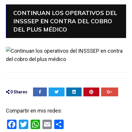
CONTINUAN LOS OPERATIVOS DEL
INSSSEP EN CONTRA DEL COBRO
DEL PLUS MÉDICO
0
Shares
Compartir en mis redes:
F
T
W
E
C