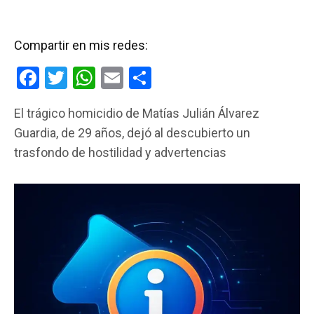
Compartir en mis redes:
F
T
W
E
C
a
wi
h
m
o
El trágico homicidio de Matías Julián Álvarez
ce
tt
at
ail
m
Guardia, de 29 años, dejó al descubierto un
b
er
s
p
trasfondo de hostilidad y advertencias
o
A
ar
o
p
tir
k
p