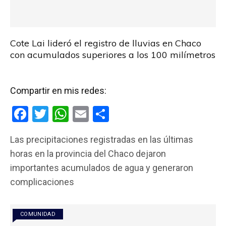
Cote Lai lideró el registro de lluvias en Chaco
con acumulados superiores a los 100 milímetros
Compartir en mis redes:
F
T
W
E
C
a
wi
h
m
o
Las precipitaciones registradas en las últimas
ce
tt
at
ail
m
horas en la provincia del Chaco dejaron
b
er
s
p
importantes acumulados de agua y generaron
o
A
ar
complicaciones
o
p
tir
k
p
COMUNIDAD