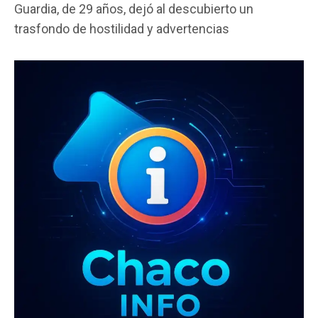
Guardia, de 29 años, dejó al descubierto un
b
er
s
p
trasfondo de hostilidad y advertencias
o
A
ar
o
p
tir
k
p