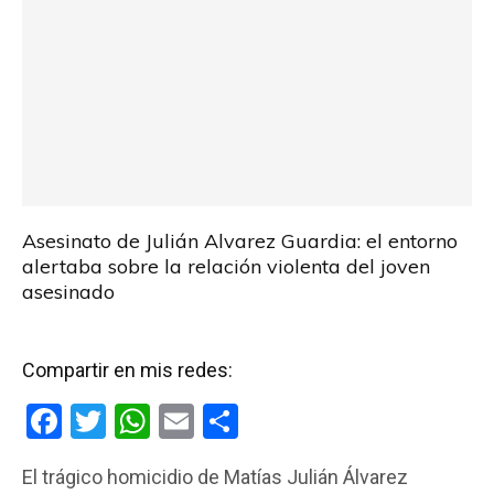
Asesinato de Julián Alvarez Guardia: el entorno
alertaba sobre la relación violenta del joven
asesinado
Compartir en mis redes:
F
T
W
E
C
a
wi
h
m
o
El trágico homicidio de Matías Julián Álvarez
ce
tt
at
ail
m