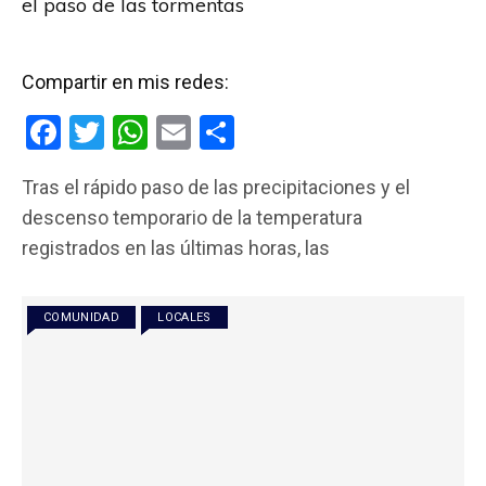
el paso de las tormentas
Compartir en mis redes:
F
T
W
E
C
a
wi
h
m
o
Tras el rápido paso de las precipitaciones y el
ce
tt
at
ail
m
descenso temporario de la temperatura
b
er
s
p
registrados en las últimas horas, las
o
A
ar
o
p
tir
COMUNIDAD
LOCALES
k
p