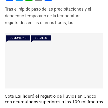
a
wi
h
m
o
Tras el rápido paso de las precipitaciones y el
ce
tt
at
ail
m
descenso temporario de la temperatura
b
er
s
p
registrados en las últimas horas, las
o
A
ar
o
p
tir
COMUNIDAD
LOCALES
k
p
Cote Lai lideró el registro de lluvias en Chaco
con acumulados superiores a los 100 milímetros