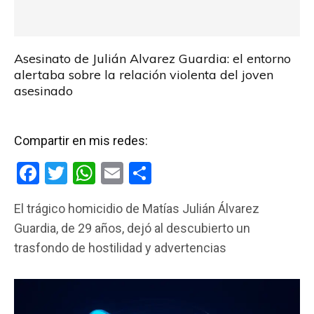
Asesinato de Julián Alvarez Guardia: el entorno
alertaba sobre la relación violenta del joven
asesinado
Compartir en mis redes:
F
T
W
E
C
a
wi
h
m
o
El trágico homicidio de Matías Julián Álvarez
ce
tt
at
ail
m
Guardia, de 29 años, dejó al descubierto un
b
er
s
p
trasfondo de hostilidad y advertencias
o
A
ar
o
p
tir
k
p