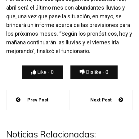
abril será el último mes con abundantes lluvias y
que, una vez que pase la situación, en mayo, se
brindará un informe acerca de las previsiones para
los próximos meses. “Según los pronósticos, hoy y
mañana continuarán las lluvias y el viernes iría
mejorando”, finalizó el funcionario.
Like -
0
Dislike -
0
Navegación
Prev Post
Next Post
de
entradas
Noticias Relacionadas: