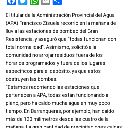
F
T
W
E
C
a
wi
h
m
o
El titular de la Administración Provincial del Agua
ce
tt
at
ail
m
(APA) Francisco Zisuela recorrió en la mañana de
b
er
s
p
lluvia las estaciones de bombeo del Gran
o
A
ar
Resistencia, y aseguró que “todas funcionan con
o
p
tir
total normalidad”. Asimismo, solicitó a la
k
p
comunidad no arrojar residuos fuera de los
horarios programados y fuera de los lugares
específicos para el depósito, ya que estos
obstruyen las bombas.
“Estamos recorriendo las estaciones que
pertenecen a APA, todas están funcionando a
pleno, pero ha caído mucha agua en muy poco
tiempo. En Barranqueras, por ejemplo, han caído
más de 120 milímetros desde las cuatro de la
mañana. La gran cantidad de precipitaciones caídas