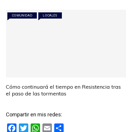
COMUNIDAD
LOCALES
Cómo continuará el tiempo en Resistencia tras
el paso de las tormentas
Compartir en mis redes:
F
T
W
E
C