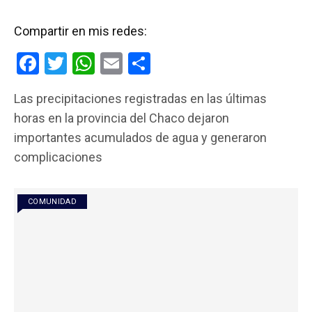
Compartir en mis redes:
F
T
W
E
C
a
wi
h
m
o
Las precipitaciones registradas en las últimas
ce
tt
at
ail
m
horas en la provincia del Chaco dejaron
b
er
s
p
importantes acumulados de agua y generaron
o
A
ar
complicaciones
o
p
tir
k
p
COMUNIDAD