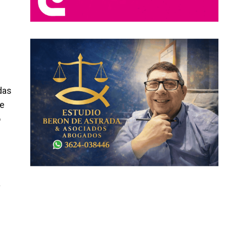
das
de
o
a