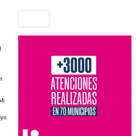
l
n
Mi
ayo.