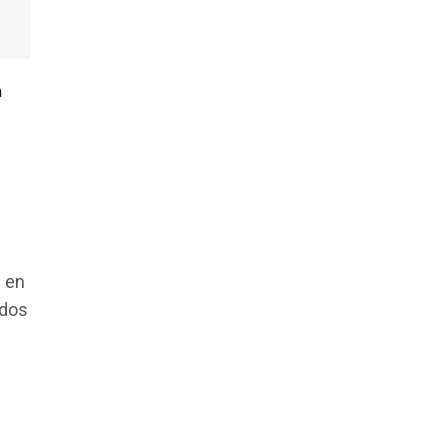
n
s en
ados