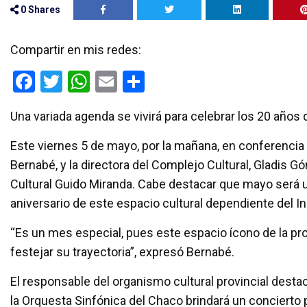
0
Shares
Compartir en mis redes:
F
T
W
E
C
a
wi
h
m
o
Una variada agenda se vivirá para celebrar los 20 años d
ce
tt
at
ail
m
b
er
s
p
Este viernes 5 de mayo, por la mañana, en conferencia d
o
A
ar
Bernabé, y la directora del Complejo Cultural, Gladis 
Cultural Guido Miranda. Cabe destacar que mayo será 
o
p
tir
aniversario de este espacio cultural dependiente del In
k
p
“Es un mes especial, pues este espacio ícono de la pro
festejar su trayectoria”, expresó Bernabé.
El responsable del organismo cultural provincial destac
la Orquesta Sinfónica del Chaco brindará un concierto 