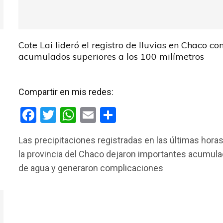
Cote Lai lideró el registro de lluvias en Chaco co
acumulados superiores a los 100 milímetros
Compartir en mis redes:
F
T
W
E
C
a
wi
h
m
o
Las precipitaciones registradas en las últimas hora
ce
tt
at
ail
m
la provincia del Chaco dejaron importantes acumul
b
er
s
p
de agua y generaron complicaciones
o
A
ar
o
p
tir
k
p