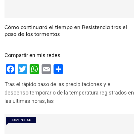
Cómo continuará el tiempo en Resistencia tras el
paso de las tormentas
Compartir en mis redes:
F
T
W
E
C
a
wi
h
m
o
Tras el rápido paso de las precipitaciones y el
ce
tt
at
ail
m
descenso temporario de la temperatura registrados en
b
er
s
p
las últimas horas, las
o
A
ar
o
p
tir
COMUNIDAD
k
p