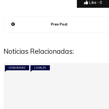
Like -
0
Navegación
Prev Post
de
entradas
Noticias Relacionadas:
COMUNIDAD
LOCALES