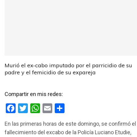
Murió el ex-cabo imputado por el parricidio de su
padre y el femicidio de su expareja
Compartir en mis redes:
F
T
W
E
C
a
wi
h
m
o
En las primeras horas de este domingo, se confirmó el
ce
tt
at
ail
m
fallecimiento del excabo de la Policía Luciano Etudie,