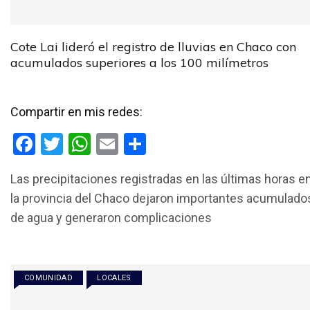
Cote Lai lideró el registro de lluvias en Chaco con
acumulados superiores a los 100 milímetros
Compartir en mis redes:
F
T
W
E
C
a
wi
h
m
o
Las precipitaciones registradas en las últimas horas e
ce
tt
at
ail
m
la provincia del Chaco dejaron importantes acumulado
b
er
s
p
de agua y generaron complicaciones
o
A
ar
o
p
tir
k
p
COMUNIDAD
LOCALES