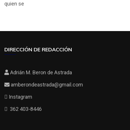
b
er
s
p
quien se
o
A
ar
o
p
tir
k
p
DIRECCIÓN DE REDACCIÓN
Adrián M. Beron de Astrada
amberondeastrada@gmail.com
Instagram
362 403-8446