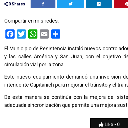
0
Shares
Compartir en mis redes:
F
T
W
E
C
a
wi
h
m
o
El Municipio de Resistencia instaló nuevos controlado
ce
tt
at
ail
m
y las calles América y San Juan, con el objetivo de
b
er
s
p
circulación vial por la zona.
o
A
ar
Este nuevo equipamiento demandó una inversión de
o
p
tir
intendente Capitanich para mejorar el tránsito y el tra
k
p
De esta manera se continúa con la mejora del sist
adecuada sincronización que permite una mejora sustan
Like -
0