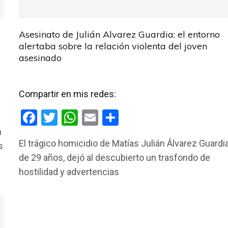
Asesinato de Julián Alvarez Guardia: el entorno
alertaba sobre la relación violenta del joven
asesinado
Compartir en mis redes:
F
T
W
E
C
a
wi
h
m
o
n
El trágico homicidio de Matías Julián Álvarez Guardia
s
ce
tt
at
ail
m
de 29 años, dejó al descubierto un trasfondo de
b
er
s
p
hostilidad y advertencias
o
A
ar
o
p
tir
k
p