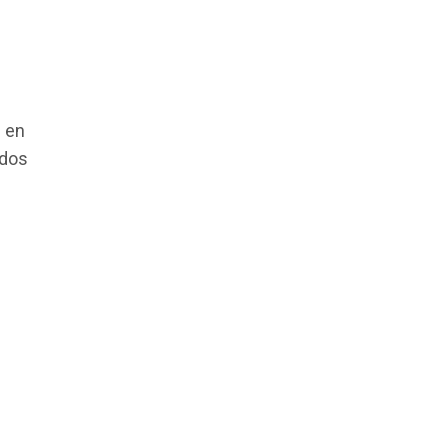
s en
ados