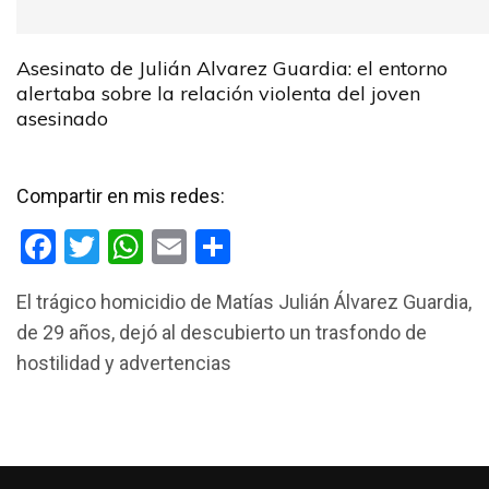
Asesinato de Julián Alvarez Guardia: el entorno
alertaba sobre la relación violenta del joven
asesinado
Compartir en mis redes:
F
T
W
E
C
a
wi
h
m
o
El trágico homicidio de Matías Julián Álvarez Guardia,
ce
tt
at
ail
m
de 29 años, dejó al descubierto un trasfondo de
b
er
s
p
hostilidad y advertencias
o
A
ar
o
p
tir
k
p