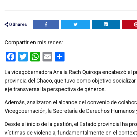
0
Shares
Compartir en mis redes:
F
T
W
E
C
a
wi
h
m
o
La vicegobernadora Analía Rach Quiroga encabezó el pr
ce
tt
at
ail
m
provincia del Chaco, que tuvo como objetivo socializar
b
er
s
p
eje transversal la perspectiva de géneros
.
o
A
ar
Además, analizaron el alcance del convenio de colabora
o
p
tir
Vicegobernación, la Secretaría de Derechos Humanos y
k
p
Desde el inicio de la gestión, el Estado provincial ha pr
víctimas de violencia, fundamentalmente en el contexto