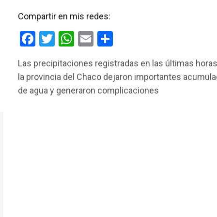
Compartir en mis redes:
F
T
W
E
C
a
wi
h
m
o
Las precipitaciones registradas en las últimas hora
ce
tt
at
ail
m
la provincia del Chaco dejaron importantes acumul
b
er
s
p
de agua y generaron complicaciones
o
A
ar
o
p
tir
k
p