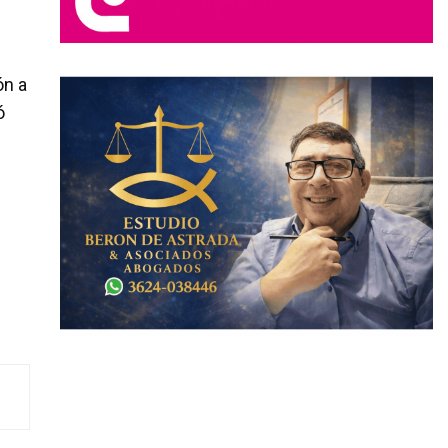
ón a
ó