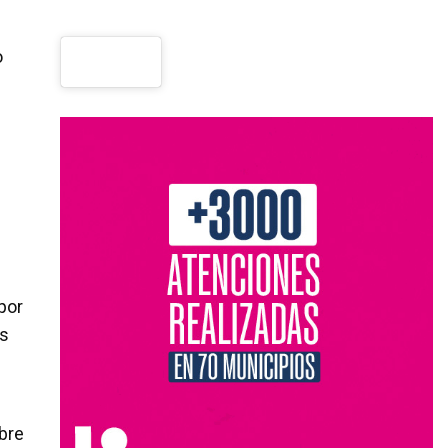
o
por
es
bre