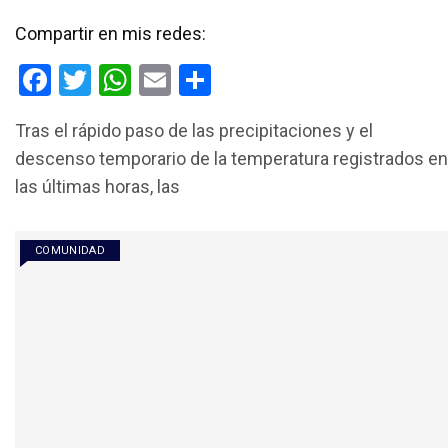
Compartir en mis redes:
F
T
W
E
C
a
wi
h
m
o
Tras el rápido paso de las precipitaciones y el
ce
tt
at
ail
m
descenso temporario de la temperatura registrados en
b
er
s
p
las últimas horas, las
o
A
ar
o
p
tir
COMUNIDAD
k
p