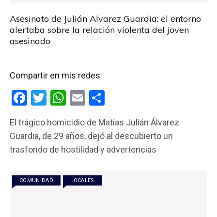
Asesinato de Julián Alvarez Guardia: el entorno
alertaba sobre la relación violenta del joven
asesinado
Compartir en mis redes:
F
T
W
E
C
a
wi
h
m
o
El trágico homicidio de Matías Julián Álvarez
ce
tt
at
ail
m
Guardia, de 29 años, dejó al descubierto un
b
er
s
p
trasfondo de hostilidad y advertencias
o
A
ar
o
p
tir
COMUNIDAD
LOCALES
k
p