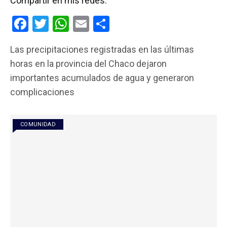
Compartir en mis redes:
F
T
W
E
C
a
wi
h
m
o
Las precipitaciones registradas en las últimas
ce
tt
at
ail
m
horas en la provincia del Chaco dejaron
b
er
s
p
importantes acumulados de agua y generaron
o
A
ar
complicaciones
o
p
tir
k
p
COMUNIDAD