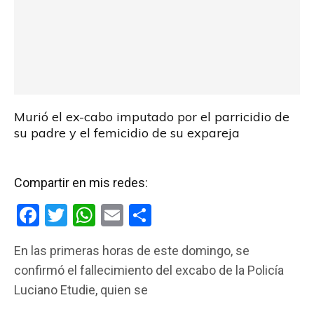
Murió el ex-cabo imputado por el parricidio de
su padre y el femicidio de su expareja
Compartir en mis redes:
F
T
W
E
C
a
wi
h
m
o
En las primeras horas de este domingo, se
ce
tt
at
ail
m
confirmó el fallecimiento del excabo de la Policía
b
er
s
p
Luciano Etudie, quien se
o
A
ar