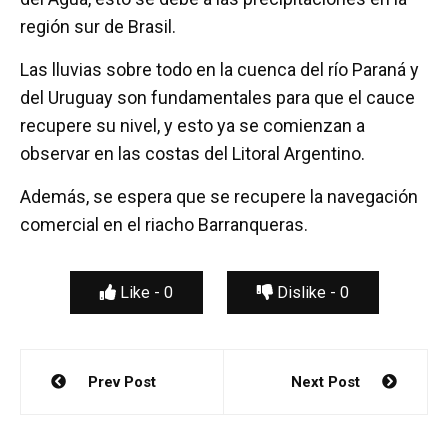
región sur de Brasil.
Las lluvias sobre todo en la cuenca del río Paraná y
del Uruguay son fundamentales para que el cauce
recupere su nivel, y esto ya se comienzan a
observar en las costas del Litoral Argentino.
Además, se espera que se recupere la navegación
comercial en el riacho Barranqueras.
Like -
0
Dislike -
0
Navegación
Prev Post
Next Post
de