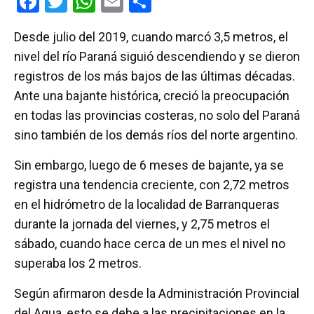
F
T
W
E
C
a
wi
h
m
o
Desde julio del 2019, cuando marcó 3,5 metros, el
ce
tt
at
ail
m
nivel del río Paraná siguió descendiendo y se dieron
b
er
s
p
registros de los más bajos de las últimas décadas.
o
A
ar
Ante una bajante histórica, creció la preocupación
o
p
tir
en todas las provincias costeras, no solo del Paraná
k
p
sino también de los demás ríos del norte argentino.
Sin embargo, luego de 6 meses de bajante, ya se
registra una tendencia creciente, con 2,72 metros
en el hidrómetro de la localidad de Barranqueras
durante la jornada del viernes, y 2,75 metros el
sábado, cuando hace cerca de un mes el nivel no
superaba los 2 metros.
Según afirmaron desde la Administración Provincial
del Agua, esto se debe a las precipitaciones en la