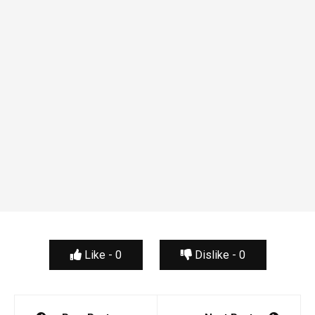
Like -
0
Dislike -
0
Navegación