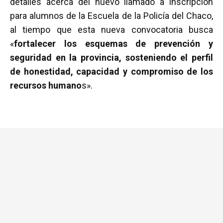
detalles acerca del nuevo llamado a inscripción
b
er
s
p
para alumnos de la Escuela de la Policía del Chaco,
o
A
ar
al tiempo que esta nueva convocatoria busca
o
p
tir
«
fortalecer los esquemas de prevención y
k
p
seguridad en la provincia, sosteniendo el perfil
de honestidad, capacidad y compromiso de los
recursos humano
s».