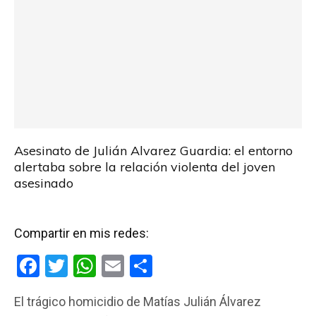
Asesinato de Julián Alvarez Guardia: el entorno
alertaba sobre la relación violenta del joven
asesinado
Compartir en mis redes:
F
T
W
E
C
a
wi
h
m
o
El trágico homicidio de Matías Julián Álvarez
ce
tt
at
ail
m