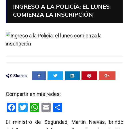
INGRESO A LA POLICÍA: EL LUNES
COMIENZA LA INSCRIPCIÓN
0
Shares
Compartir en mis redes:
F
T
W
E
C
a
wi
h
m
o
El ministro de Seguridad, Martín Nievas, brindó
ce
tt
at
ail
m