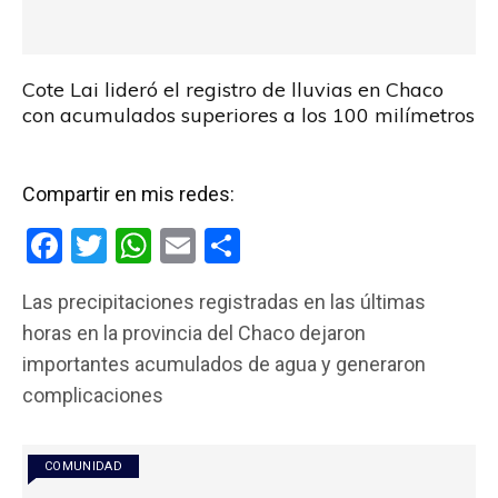
Cote Lai lideró el registro de lluvias en Chaco
con acumulados superiores a los 100 milímetros
Compartir en mis redes:
F
T
W
E
C
a
wi
h
m
o
Las precipitaciones registradas en las últimas
ce
tt
at
ail
m
horas en la provincia del Chaco dejaron
b
er
s
p
importantes acumulados de agua y generaron
o
A
ar
complicaciones
o
p
tir
k
p
COMUNIDAD