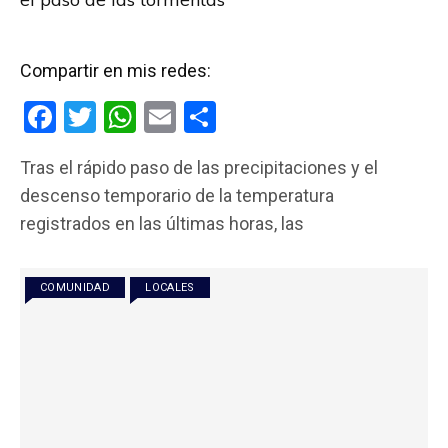
Compartir en mis redes:
F
T
W
E
C
a
wi
h
m
o
Tras el rápido paso de las precipitaciones y el
ce
tt
at
ail
m
descenso temporario de la temperatura
b
er
s
p
registrados en las últimas horas, las
o
A
ar
o
p
tir
COMUNIDAD
LOCALES
k
p