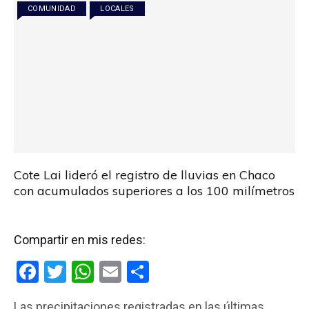
o
p
tir
COMUNIDAD
LOCALES
k
p
Cote Lai lideró el registro de lluvias en Chaco
con acumulados superiores a los 100 milímetros
Compartir en mis redes:
F
T
W
E
C
a
wi
h
m
o
Las precipitaciones registradas en las últimas