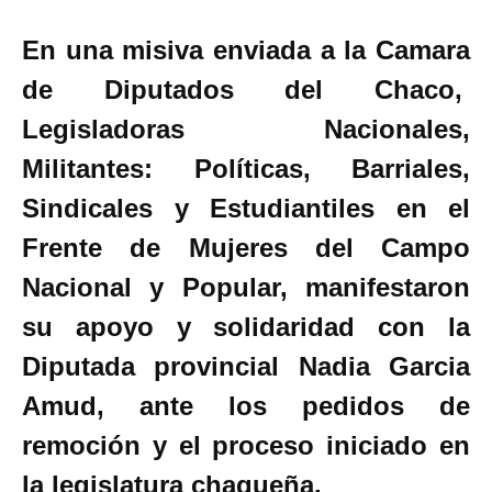
a
wi
h
m
o
ce
tt
at
ail
m
En una misiva enviada a la Camara
b
er
s
p
de Diputados del Chaco,
o
A
ar
Legisladoras Nacionales,
o
p
tir
Militantes: Políticas, Barriales,
k
p
Sindicales y Estudiantiles en el
Frente de Mujeres del Campo
Nacional y Popular, manifestaron
su apoyo y solidaridad con la
Diputada provincial Nadia Garcia
Amud, ante los pedidos de
remoción y el proceso iniciado en
la legislatura chaqueña.