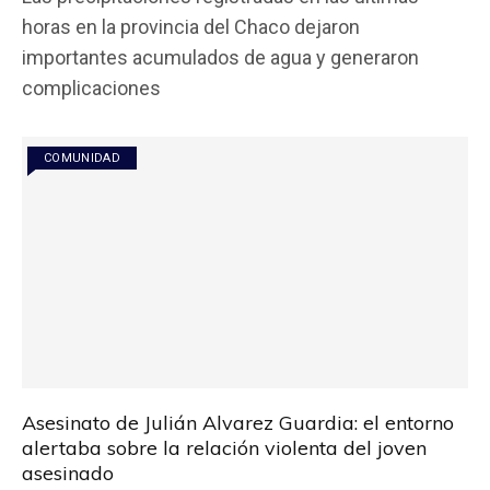
ce
tt
at
ail
m
horas en la provincia del Chaco dejaron
b
er
s
p
importantes acumulados de agua y generaron
o
A
ar
complicaciones
o
p
tir
k
p
COMUNIDAD
Asesinato de Julián Alvarez Guardia: el entorno
alertaba sobre la relación violenta del joven
asesinado