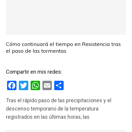
Cómo continuará el tiempo en Resistencia tras
el paso de las tormentas
Compartir en mis redes:
F
T
W
E
C
a
wi
h
m
o
Tras el rápido paso de las precipitaciones y el
ce
tt
at
ail
m
descenso temporario de la temperatura
b
er
s
p
registrados en las últimas horas, las
o
A
ar