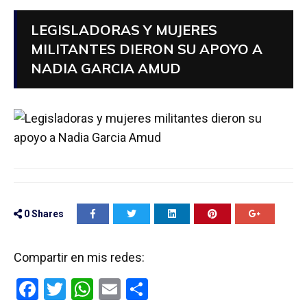
LEGISLADORAS Y MUJERES
MILITANTES DIERON SU APOYO A
NADIA GARCIA AMUD
0
Shares
Compartir en mis redes:
F
T
W
E
C