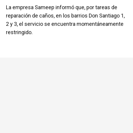
a
wi
h
m
o
La empresa Sameep informó que, por tareas de
ce
tt
at
ail
m
reparación de caños, en los barrios Don Santiago 1,
b
er
s
p
2 y 3, el servicio se encuentra momentáneamente
o
A
ar
restringido.
o
p
tir
k
p