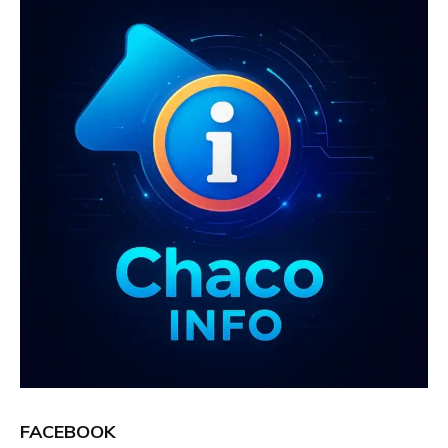
k
p
FACEBOOK