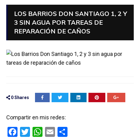
LOS BARRIOS DON SANTIAGO 1, 2 Y
3 SIN AGUA POR TAREAS DE
REPARACIÓN DE CAÑOS
0
Shares
Compartir en mis redes:
F
T
W
E
C