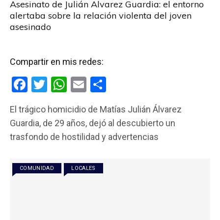
Asesinato de Julián Alvarez Guardia: el entorno
alertaba sobre la relación violenta del joven
asesinado
Compartir en mis redes:
F
T
W
E
C
a
wi
h
m
o
El trágico homicidio de Matías Julián Álvarez
ce
tt
at
ail
m
Guardia, de 29 años, dejó al descubierto un
b
er
s
p
trasfondo de hostilidad y advertencias
o
A
ar
o
p
tir
COMUNIDAD
LOCALES
k
p