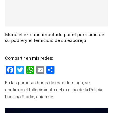
Murió el ex-cabo imputado por el parricidio de
su padre y el femicidio de su expareja
Compartir en mis redes:
F
T
W
E
C
a
wi
h
m
o
En las primeras horas de este domingo, se
ce
tt
at
ail
m
confirmó el fallecimiento del excabo de la Policía
b
er
s
p
Luciano Etudie, quien se
o
A
ar
o
p
tir