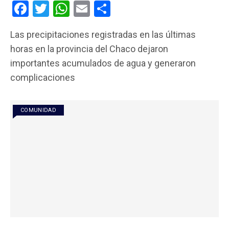
F
T
W
E
C
a
wi
h
m
o
Las precipitaciones registradas en las últimas
ce
tt
at
ail
m
horas en la provincia del Chaco dejaron
b
er
s
p
importantes acumulados de agua y generaron
o
A
ar
complicaciones
o
p
tir
k
p
COMUNIDAD