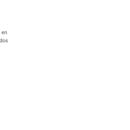
s en
ados