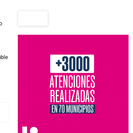
o
ible