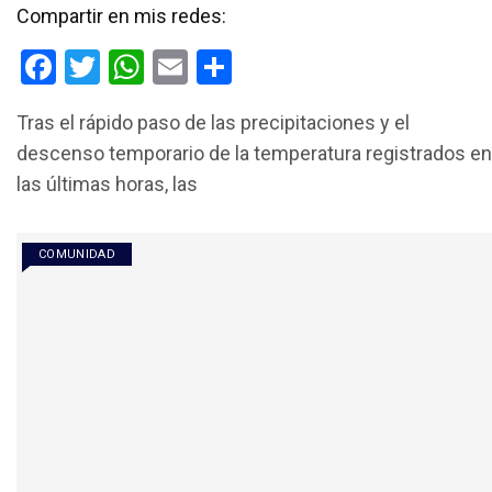
Compartir en mis redes:
F
T
W
E
C
a
wi
h
m
o
Tras el rápido paso de las precipitaciones y el
ce
tt
at
ail
m
descenso temporario de la temperatura registrados en
b
er
s
p
las últimas horas, las
o
A
ar
o
p
tir
COMUNIDAD
k
p