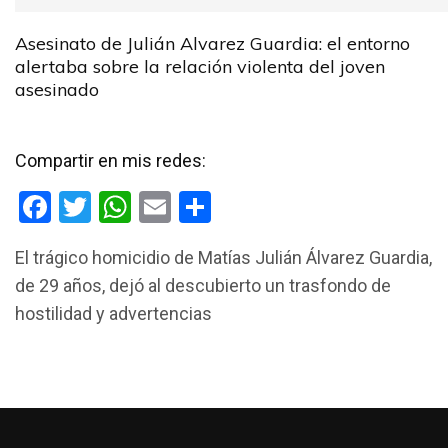
Asesinato de Julián Alvarez Guardia: el entorno
alertaba sobre la relación violenta del joven
asesinado
Compartir en mis redes:
F
T
W
E
C
a
wi
h
m
o
El trágico homicidio de Matías Julián Álvarez Guardia,
ce
tt
at
ail
m
de 29 años, dejó al descubierto un trasfondo de
b
er
s
p
hostilidad y advertencias
o
A
ar
o
p
tir
k
p