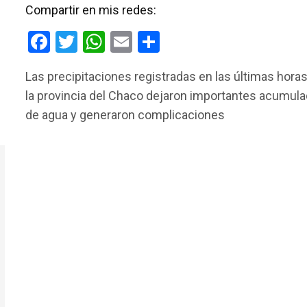
Compartir en mis redes:
F
T
W
E
C
a
wi
h
m
o
Las precipitaciones registradas en las últimas hora
ce
tt
at
ail
m
la provincia del Chaco dejaron importantes acumul
b
er
s
p
de agua y generaron complicaciones
o
A
ar
o
p
tir
k
p