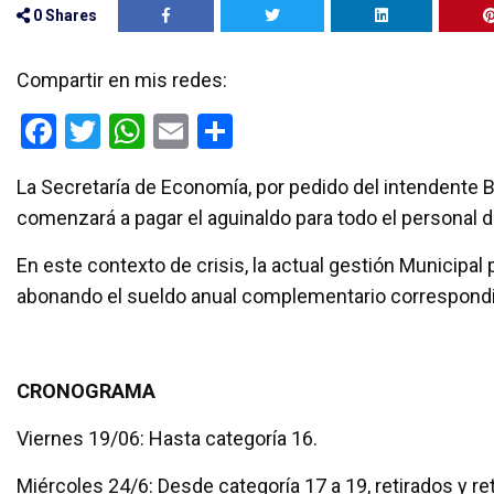
0
Shares
Compartir en mis redes:
F
T
W
E
C
a
wi
h
m
o
La Secretaría de Economía, por pedido del intendente B
ce
tt
at
ail
m
comenzará a pagar el aguinaldo para todo el personal d
b
er
s
p
o
A
ar
En este contexto de crisis, la actual gestión Municip
abonando el sueldo anual complementario correspondie
o
p
tir
k
p
CRONOGRAMA
Viernes 19/06: Hasta categoría 16.
Miércoles 24/6: Desde categoría 17 a 19, retirados y re