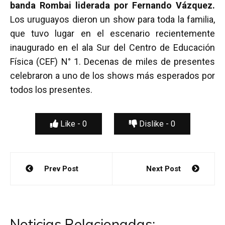
banda Rombai liderada por Fernando Vázquez.
Los uruguayos dieron un show para toda la familia,
que tuvo lugar en el escenario recientemente
inaugurado en el ala Sur del Centro de Educación
Física (CEF) N° 1. Decenas de miles de presentes
celebraron a uno de los shows más esperados por
todos los presentes.
Like -
0
Dislike -
0
Navegación
Prev Post
Next Post
de
entradas
Noticias Relacionadas: