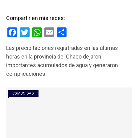
Compartir en mis redes:
F
T
W
E
C
a
wi
h
m
o
Las precipitaciones registradas en las últimas
ce
tt
at
ail
m
horas en la provincia del Chaco dejaron
b
er
s
p
importantes acumulados de agua y generaron
o
A
ar
complicaciones
o
p
tir
k
p
COMUNIDAD