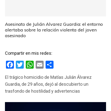
Asesinato de Julián Alvarez Guardia: el entorno
alertaba sobre la relación violenta del joven
asesinado
Compartir en mis redes:
F
T
W
E
C
a
wi
h
m
o
El trágico homicidio de Matías Julián Álvarez
ce
tt
at
ail
m
Guardia, de 29 años, dejó al descubierto un
b
er
s
p
trasfondo de hostilidad y advertencias
o
A
ar
o
p
tir