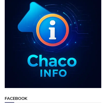
k
p
FACEBOOK