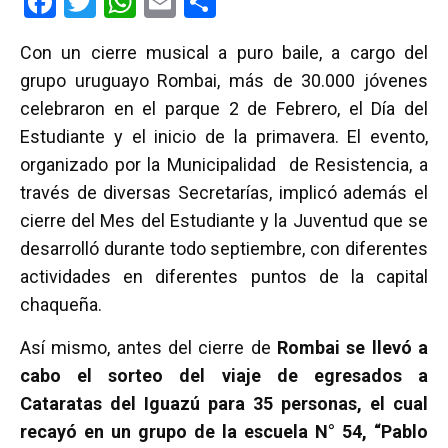
F
T
W
E
C
a
wi
h
m
o
Con un cierre musical a puro baile, a cargo del
ce
tt
at
ail
m
grupo uruguayo Rombai, más de 30.000 jóvenes
b
er
s
p
celebraron en el parque 2 de Febrero, el Día del
o
A
ar
Estudiante y el inicio de la primavera. El evento,
o
p
tir
organizado por la Municipalidad de Resistencia, a
k
p
través de diversas Secretarías, implicó además el
cierre del Mes del Estudiante y la Juventud que se
desarrolló durante todo septiembre, con diferentes
actividades en diferentes puntos de la capital
chaqueña.
Así mismo, antes del cierre de
Rombai se llevó a
cabo el sorteo del viaje de egresados a
Cataratas del Iguazú para 35 personas, el cual
recayó en un grupo de la escuela N° 54, “Pablo