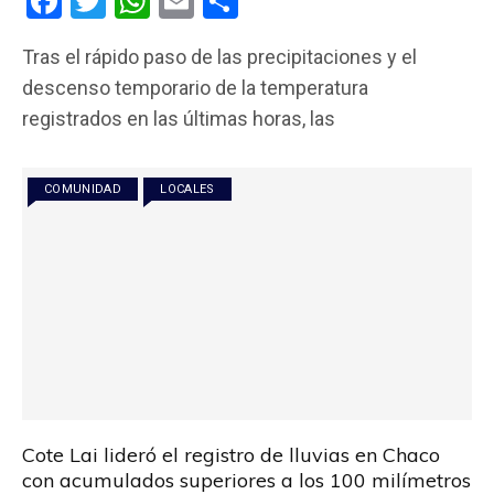
F
T
W
E
C
a
wi
h
m
o
Tras el rápido paso de las precipitaciones y el
ce
tt
at
ail
m
descenso temporario de la temperatura
b
er
s
p
registrados en las últimas horas, las
o
A
ar
o
p
tir
COMUNIDAD
LOCALES
k
p
Cote Lai lideró el registro de lluvias en Chaco
con acumulados superiores a los 100 milímetros