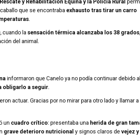
Rescate y Rehabilitación Equina y la Policía Rural
permi
n caballo que se encontraba
exhausto tras tirar un carro
emperaturas
.
0
, cuando la
sensación térmica alcanzaba los 38 grados
ación del animal.
ina
informaron que Canelo ya no podía continuar debido a
 obligarlo a seguir
.
ron actuar. Gracias por no mirar para otro lado y llamar a 
ió un
cuadro crítico
: presentaba una
herida de gran ta
un
grave deterioro nutricional
y signos claros de
vejez y