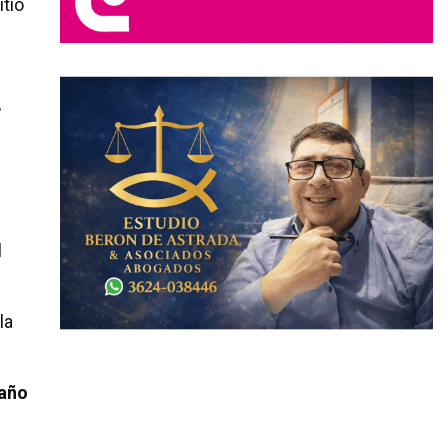
tió
,
l
la
maño