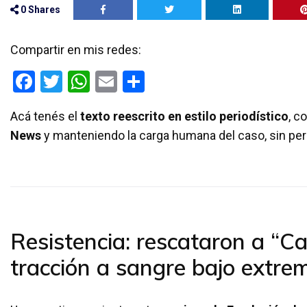
0
Shares
Compartir en mis redes:
F
T
W
E
C
a
wi
h
m
o
Acá tenés el
texto reescrito en estilo periodístico
, c
ce
tt
at
ail
m
News
y manteniendo la carga humana del caso, sin perd
b
er
s
p
o
A
ar
o
p
tir
k
p
Resistencia: rescataron a “Ca
tracción a sangre bajo extre