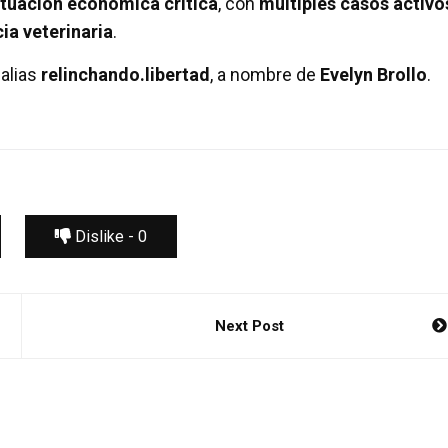
ituación económica crítica
, con
múltiples casos activo
ia veterinaria
.
 alias
relinchando.libertad
, a nombre de
Evelyn Brollo
.
Dislike -
0
Next Post