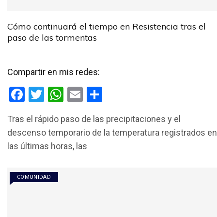
Cómo continuará el tiempo en Resistencia tras el
paso de las tormentas
Compartir en mis redes:
F
T
W
E
C
a
wi
h
m
o
Tras el rápido paso de las precipitaciones y el
ce
tt
at
ail
m
descenso temporario de la temperatura registrados en
b
er
s
p
las últimas horas, las
o
A
ar
o
p
tir
COMUNIDAD
k
p