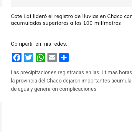
Cote Lai lideró el registro de lluvias en Chaco co
acumulados superiores a los 100 milímetros
Compartir en mis redes:
F
T
W
E
C
a
wi
h
m
o
Las precipitaciones registradas en las últimas hora
ce
tt
at
ail
m
la provincia del Chaco dejaron importantes acumul
b
er
s
p
de agua y generaron complicaciones
o
A
ar
o
p
tir
k
p