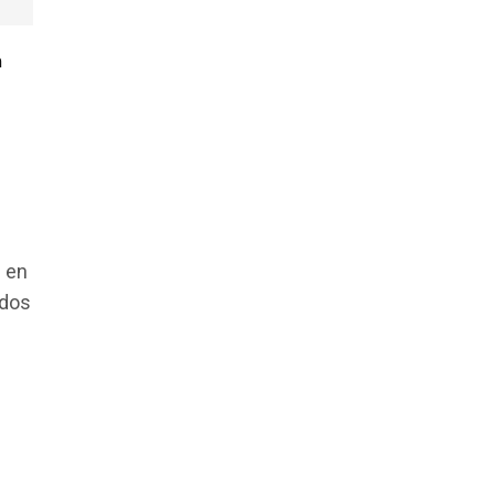
n
s en
ados