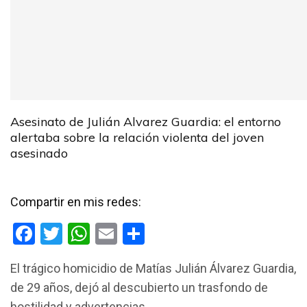
Asesinato de Julián Alvarez Guardia: el entorno
alertaba sobre la relación violenta del joven
asesinado
Compartir en mis redes:
F
T
W
E
C
a
wi
h
m
o
El trágico homicidio de Matías Julián Álvarez Guardia,
ce
tt
at
ail
m
de 29 años, dejó al descubierto un trasfondo de
b
er
s
p
hostilidad y advertencias