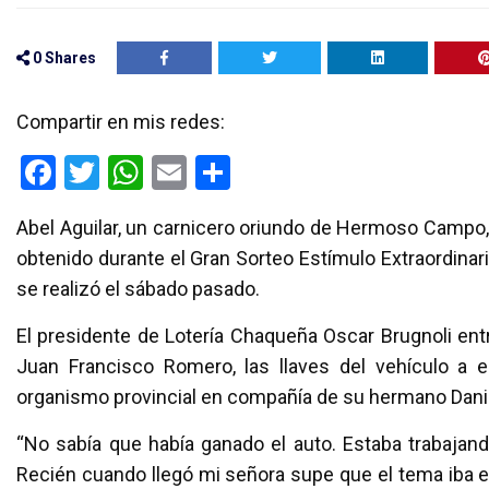
0
Shares
Compartir en mis redes:
F
T
W
E
C
a
wi
h
m
o
Abel Aguilar, un carnicero oriundo de Hermoso Campo, 
ce
tt
at
ail
m
obtenido durante el Gran Sorteo Estímulo Extraordinario
b
er
s
p
se realizó el sábado pasado.
o
A
ar
El presidente de Lotería Chaqueña Oscar Brugnoli entre
o
p
tir
Juan Francisco Romero, las llaves del vehículo a e
k
p
organismo provincial en compañía de su hermano Danil
“No sabía que había ganado el auto. Estaba trabajan
Recién cuando llegó mi señora supe que el tema iba en 