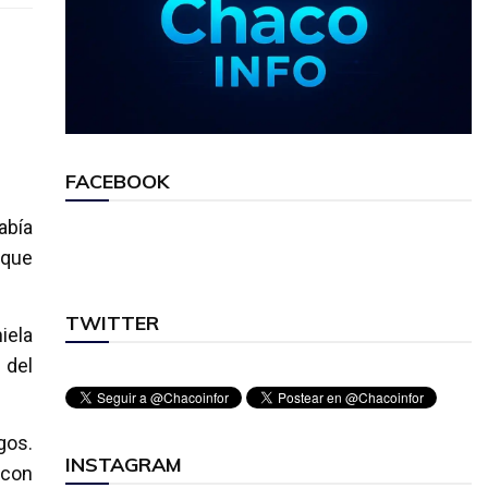
FACEBOOK
abía
 que
TWITTER
iela
 del
gos.
INSTAGRAM
 con