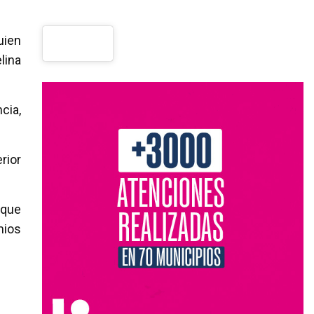
uien
lina
cia,
rior
 que
mios