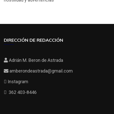
o
A
ar
o
p
tir
k
p
DIRECCIÓN DE REDACCIÓN
Adrián M. Beron de Astrada
amberondeastrada@gmail.com
Instagram
362 403-8446