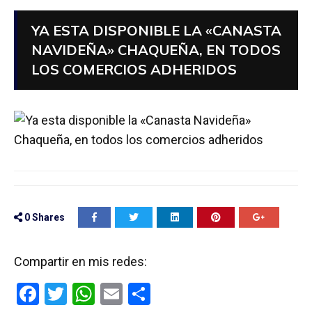
YA ESTA DISPONIBLE LA «CANASTA
NAVIDEÑA» CHAQUEÑA, EN TODOS
LOS COMERCIOS ADHERIDOS
0
Shares
Compartir en mis redes:
F
T
W
E
C