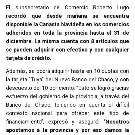
a
wi
h
m
o
El subsecretario de Comercio Roberto Lugo
ce
tt
at
ail
m
recordó que desde mañana se encuentra
b
er
s
p
disponible la Canasta Navideña en los comercios
o
A
ar
adheridos en toda la provincia hasta el 31 de
o
p
tir
diciembre. La misma cuenta con 8 artículos que
k
p
se pueden adquirir con efectivo y con cualquier
tarjeta de crédito.
Además, se podrá adquirir hasta en 10 cuotas con
la tarjeta “Tuya” del Nuevo Banco del Chaco, y con
descuesto del 10 por ciento. “Esto se logró gracias
esfuerzo del gobierno de la provincia, a través del
Banco del Chaco, teniendo en cuenta el difícil
contexto nacional para ofrecer este tipo de
financiamiento”, expresó y aseguró:
“Nosotros
apostamos a la provincia y por eso damos la