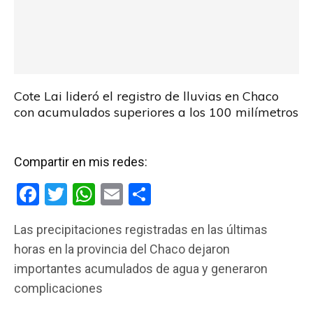
Cote Lai lideró el registro de lluvias en Chaco
con acumulados superiores a los 100 milímetros
Compartir en mis redes:
F
T
W
E
C
a
wi
h
m
o
Las precipitaciones registradas en las últimas
ce
tt
at
ail
m
horas en la provincia del Chaco dejaron
b
er
s
p
importantes acumulados de agua y generaron
o
A
ar
complicaciones
o
p
tir