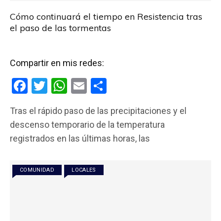
Cómo continuará el tiempo en Resistencia tras
el paso de las tormentas
Compartir en mis redes:
F
T
W
E
C
a
wi
h
m
o
Tras el rápido paso de las precipitaciones y el
ce
tt
at
ail
m
descenso temporario de la temperatura
b
er
s
p
registrados en las últimas horas, las
o
A
ar
o
p
tir
COMUNIDAD
LOCALES
k
p