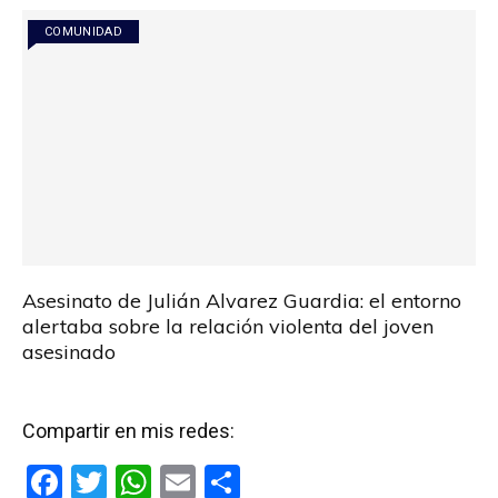
k
p
COMUNIDAD
Asesinato de Julián Alvarez Guardia: el entorno
alertaba sobre la relación violenta del joven
asesinado
Compartir en mis redes:
F
T
W
E
C