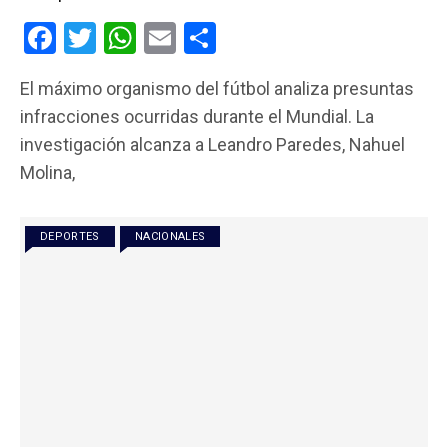
F
T
W
E
C
a
wi
h
m
o
El máximo organismo del fútbol analiza presuntas
ce
tt
at
ail
m
infracciones ocurridas durante el Mundial. La
b
er
s
p
investigación alcanza a Leandro Paredes, Nahuel
o
A
ar
Molina,
o
p
tir
k
p
DEPORTES
NACIONALES