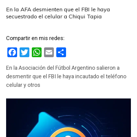
En la AFA desmienten que el FBI le haya
secuestrado el celular a Chiqui Tapia
Compartir en mis redes:
F
T
W
E
C
a
wi
h
m
o
En la Asociación del Fútbol Argentino salieron a
ce
tt
at
ail
m
desmentir que el FBI le haya incautado el teléfono
b
er
s
p
celular y otros
o
A
ar
o
p
tir
k
p