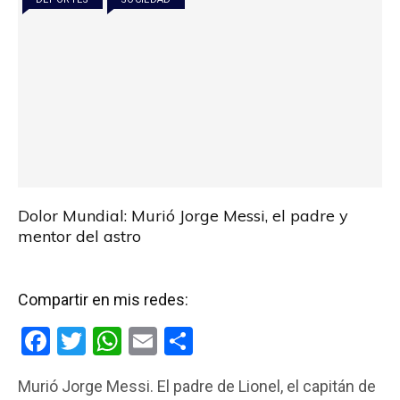
Dolor Mundial: Murió Jorge Messi, el padre y
mentor del astro
Compartir en mis redes:
F
T
W
E
C
a
wi
h
m
o
Murió Jorge Messi. El padre de Lionel, el capitán de
ce
tt
at
ail
m