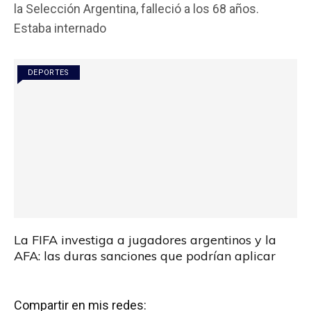
la Selección Argentina, falleció a los 68 años.
b
er
s
p
Estaba internado
o
A
ar
o
p
tir
DEPORTES
k
p
La FIFA investiga a jugadores argentinos y la
AFA: las duras sanciones que podrían aplicar
Compartir en mis redes: