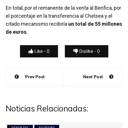
En total, por el remanente de la venta al Benfica, por
el porcentaje en la transferencia al Chelsea y el
citado mecanismo recibiría
un total de 55 millones
de euros.
Like -
0
Dislike -
0
Navegación
Prev Post
Next Post
de
entradas
Noticias Relacionadas:
DEPORTES
SOCIEDAD