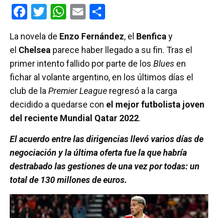
F
T
W
E
C
a
wi
h
m
o
La novela de
Enzo Fernández
, el
Benfica
y
ce
tt
at
ail
m
el
Chelsea
parece haber llegado a su fin. Tras el
b
er
s
p
primer intento fallido por parte de los
Blues
en
o
A
ar
fichar al volante argentino, en los últimos días el
o
p
tir
club de la
Premier League
regresó a la carga
k
p
decidido a quedarse con
el mejor futbolista joven
del reciente Mundial Qatar 2022
.
El acuerdo entre las dirigencias llevó varios días de
negociación y la última oferta fue la que habría
destrabado las gestiones de una vez por todas: un
total de 130 millones de euros.