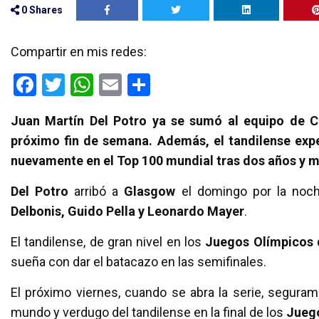
0
Shares
Compartir en mis redes:
F
T
W
E
C
a
wi
h
m
o
Juan Martín Del Potro ya se sumó al equipo de C
ce
tt
at
ail
m
próximo fin de semana. Además, el tandilense expe
b
er
s
p
nuevamente en el Top 100 mundial tras dos años y m
o
A
ar
Del Potro
arribó a
Glasgow
el domingo por la noch
o
p
tir
Delbonis, Guido Pella y Leonardo Mayer
.
k
p
El tandilense, de gran nivel en los
Juegos Olímpicos 
sueña con dar el batacazo en las semifinales.
El próximo viernes, cuando se abra la serie, segura
mundo y verdugo del tandilense en la final de los
Jueg