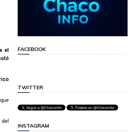
FACEBOOK
a el
coló
rico
TWITTER
 que
 del
INSTAGRAM