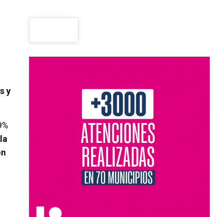
s y
,9%
la
on