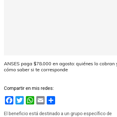
ANSES paga $78.000 en agosto: quiénes lo cobran 
cómo saber si te corresponde
Compartir en mis redes:
F
T
W
E
C
a
wi
h
m
o
El beneficio está destinado a un grupo específico de
ce
tt
at
ail
m