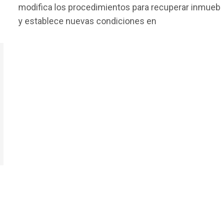
modifica los procedimientos para recuperar inmueb
b
er
s
p
y establece nuevas condiciones en
o
A
ar
o
p
tir
k
p