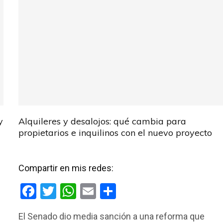
y
Alquileres y desalojos: qué cambia para
propietarios e inquilinos con el nuevo proyecto
Compartir en mis redes:
F
T
W
E
C
a
wi
h
m
o
El Senado dio media sanción a una reforma que
ce
tt
at
ail
m