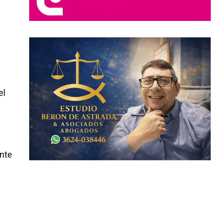
el
ante