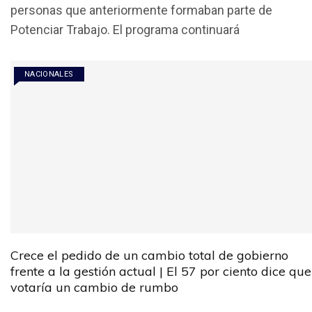
personas que anteriormente formaban parte de
b
er
s
p
Potenciar Trabajo. El programa continuará
o
A
ar
o
p
tir
NACIONALES
k
p
Crece el pedido de un cambio total de gobierno
frente a la gestión actual | El 57 por ciento dice que
votaría un cambio de rumbo