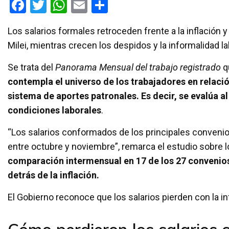
F
T
W
E
C
a
wi
h
m
o
Los salarios formales retroceden frente a la inflación 
ce
tt
at
ail
m
Milei, mientras crecen los despidos y la informalidad la
b
er
s
p
o
A
ar
Se trata del
Panorama Mensual del trabajo registrado
qu
contempla el universo de los trabajadores en relació
o
p
tir
sistema de aportes patronales. Es decir, se evalúa 
k
p
condiciones laborales
.
“Los salarios conformados de los principales convenios
entre octubre y noviembre”, remarca el estudio sobre l
comparación intermensual en 17 de los 27 convenios 
detrás de la inflación.
El Gobierno reconoce que los salarios pierden con la inf