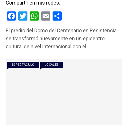
Compartir en mis redes:
F
T
W
E
C
a
wi
h
m
o
El predio del Domo del Centenario en Resistencia
ce
tt
at
ail
m
se transformó nuevamente en un epicentro
b
er
s
p
cultural de nivel internacional con el
o
A
ar
o
p
tir
ESPECTÁCULO
LOCALES
k
p