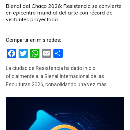
Bienal del Chaco 2026: Resistencia se convierte
en epicentro mundial del arte con récord de
visitantes proyectado
Compartir en mis redes:
F
T
W
E
C
a
wi
h
m
o
La ciudad de Resistencia ha dado inicio
ce
tt
at
ail
m
oficialmente a la Bienal Internacional de las
b
er
s
p
Esculturas 2026, consolidando una vez más
o
A
ar
o
p
tir
k
p