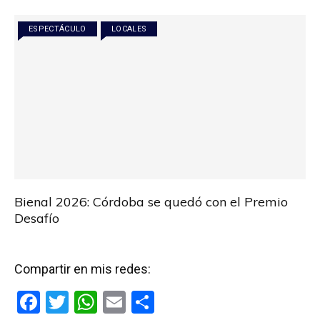
ESPECTÁCULO
LOCALES
Bienal 2026: Córdoba se quedó con el Premio
Desafío
Compartir en mis redes:
F
T
W
E
C