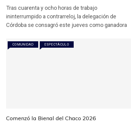
a
wi
h
m
o
Tras cuarenta y ocho horas de trabajo
ce
tt
at
ail
m
ininterrumpido a contrarreloj, la delegación de
b
er
s
p
Córdoba se consagró este jueves como ganadora
o
A
ar
o
p
tir
COMUNIDAD
ESPECTÁCULO
k
p
Comenzó la Bienal del Chaco 2026