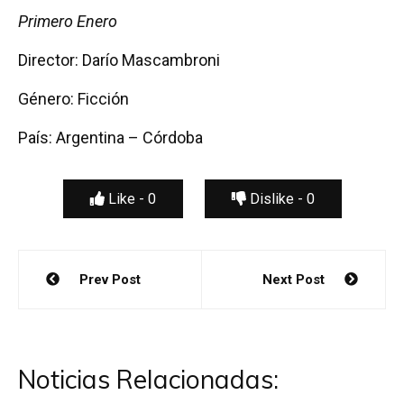
Primero Enero
Director: Darío Mascambroni
Género: Ficción
País: Argentina – Córdoba
Like -
0
Dislike -
0
Navegación
Prev Post
Next Post
de
entradas
Noticias Relacionadas: