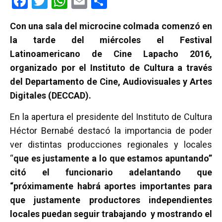
F
T
W
E
C
a
wi
h
m
o
Con una sala del microcine colmada comenzó en
ce
tt
at
ail
m
la tarde del miércoles el Festival
b
er
s
p
Latinoamericano de Cine Lapacho 2016,
o
A
ar
organizado por el Instituto de Cultura a través
o
p
tir
del Departamento de Cine, Audiovisuales y Artes
k
p
Digitales (DECCAD).
En la apertura el presidente del Instituto de Cultura
Héctor Bernabé destacó la importancia de poder
ver distintas producciones regionales y locales
“
que es justamente a lo que estamos apuntando”
citó el funcionario adelantando que
“próximamente habrá aportes importantes para
que justamente productores independientes
locales puedan seguir trabajando y mostrando el