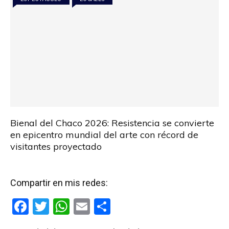
k
p
Bienal del Chaco 2026: Resistencia se convierte
en epicentro mundial del arte con récord de
visitantes proyectado
Compartir en mis redes:
F
T
W
E
C
a
wi
h
m
o