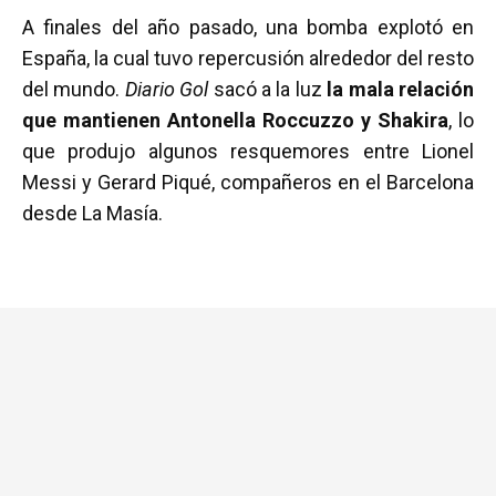
a
wi
h
m
o
A finales del año pasado, una bomba explotó en
ce
tt
at
ail
m
España, la cual tuvo repercusión alrededor del resto
b
er
s
p
del mundo.
Diario Gol
sacó a la luz
la mala relación
o
A
ar
que mantienen Antonella Roccuzzo y Shakira
, lo
o
p
tir
que produjo algunos resquemores entre Lionel
k
p
Messi y Gerard Piqué, compañeros en el Barcelona
desde La Masía.