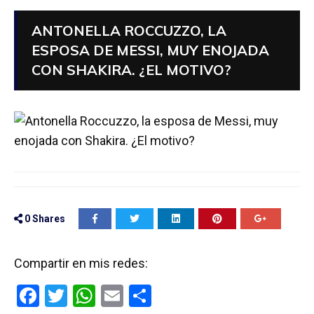
ANTONELLA ROCCUZZO, LA
ESPOSA DE MESSI, MUY ENOJADA
CON SHAKIRA. ¿EL MOTIVO?
0
Shares
Compartir en mis redes:
F
T
W
E
C