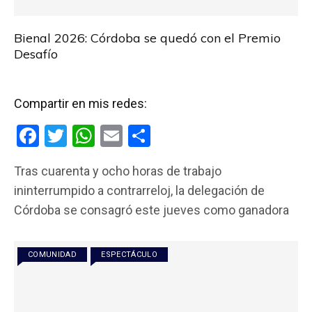
Bienal 2026: Córdoba se quedó con el Premio
Desafío
Compartir en mis redes:
F
T
W
E
C
a
wi
h
m
o
Tras cuarenta y ocho horas de trabajo
ce
tt
at
ail
m
ininterrumpido a contrarreloj, la delegación de
b
er
s
p
Córdoba se consagró este jueves como ganadora
o
A
ar
o
p
tir
COMUNIDAD
ESPECTÁCULO
k
p