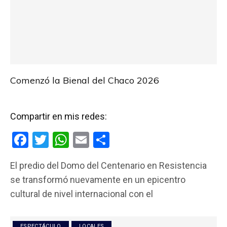
Comenzó la Bienal del Chaco 2026
Compartir en mis redes:
F
T
W
E
C
a
wi
h
m
o
El predio del Domo del Centenario en Resistencia
ce
tt
at
ail
m
se transformó nuevamente en un epicentro
b
er
s
p
cultural de nivel internacional con el
o
A
ar
o
p
tir
ESPECTÁCULO
LOCALES