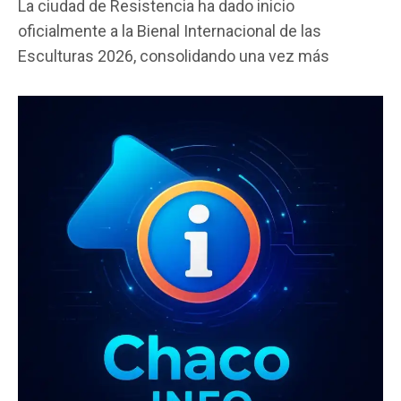
La ciudad de Resistencia ha dado inicio
ce
tt
at
ail
m
oficialmente a la Bienal Internacional de las
b
er
s
p
Esculturas 2026, consolidando una vez más
o
A
ar
o
p
tir
k
p