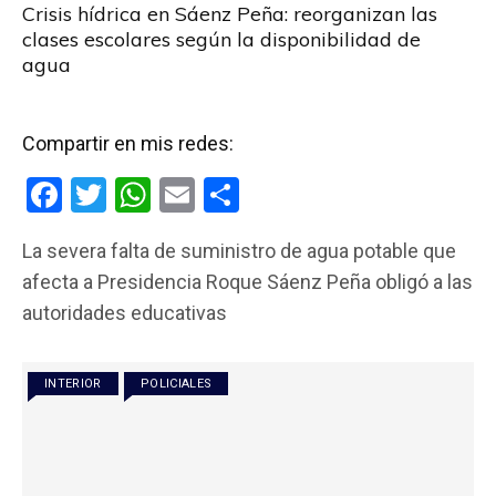
Crisis hídrica en Sáenz Peña: reorganizan las
clases escolares según la disponibilidad de
agua
Compartir en mis redes:
F
T
W
E
C
a
wi
h
m
o
La severa falta de suministro de agua potable que
ce
tt
at
ail
m
afecta a Presidencia Roque Sáenz Peña obligó a las
b
er
s
p
autoridades educativas
o
A
ar
o
p
tir
INTERIOR
POLICIALES
k
p