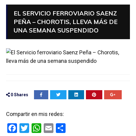
EL SERVICIO FERROVIARIO SAENZ
PEÑA – CHOROTIS, LLEVA MÁS DE
UNA SEMANA SUSPENDIDO
0
Shares
Compartir en mis redes:
F
T
W
E
C