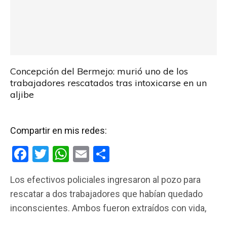
Concepción del Bermejo: murió uno de los
trabajadores rescatados tras intoxicarse en un
aljibe
Compartir en mis redes:
F
T
W
E
C
a
wi
h
m
o
Los efectivos policiales ingresaron al pozo para
ce
tt
at
ail
m
rescatar a dos trabajadores que habían quedado
b
er
s
p
inconscientes. Ambos fueron extraídos con vida,
o
A
ar