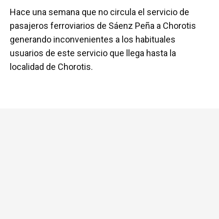
a
wi
h
m
o
Hace una semana que no circula el servicio de
ce
tt
at
ail
m
pasajeros ferroviarios de Sáenz Peña a Chorotis
b
er
s
p
generando inconvenientes a los habituales
o
A
ar
usuarios de este servicio que llega hasta la
o
p
tir
localidad de Chorotis.
k
p