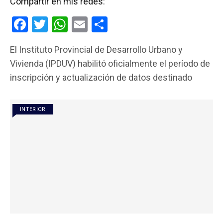
Compartir en mis redes:
F
T
W
E
C
a
wi
h
m
o
El Instituto Provincial de Desarrollo Urbano y
ce
tt
at
ail
m
Vivienda (IPDUV) habilitó oficialmente el período de
b
er
s
p
inscripción y actualización de datos destinado
o
A
ar
o
p
tir
INTERIOR
k
p