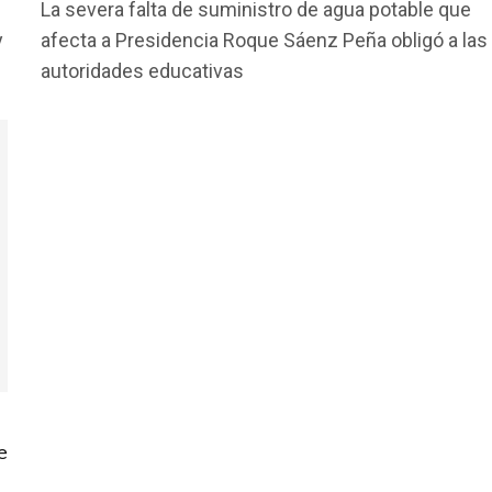
La severa falta de suministro de agua potable que
ce
tt
at
ail
m
y
afecta a Presidencia Roque Sáenz Peña obligó a las
b
er
s
p
autoridades educativas
o
A
ar
o
p
tir
k
p
e