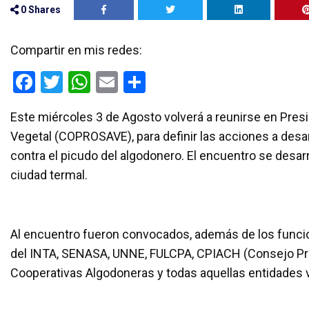
0
Shares
Compartir en mis redes:
F
T
W
E
C
a
wi
h
m
o
Este miércoles 3 de Agosto volverá a reunirse en Pre
ce
tt
at
ail
m
Vegetal (COPROSAVE), para definir las acciones a desarro
b
er
s
p
contra el picudo del algodonero. El encuentro se desarro
o
A
ar
ciudad termal.
o
p
tir
k
p
Al encuentro fueron convocados, además de los funcion
del INTA, SENASA, UNNE, FULCPA, CPIACH (Consejo Pr
Cooperativas Algodoneras y todas aquellas entidades vi