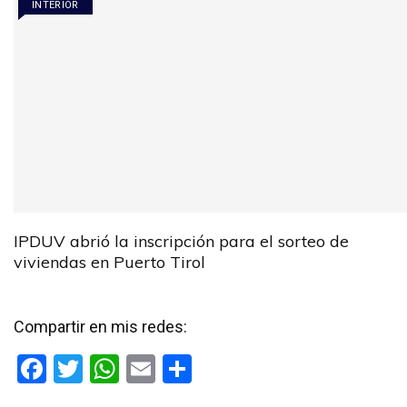
INTERIOR
IPDUV abrió la inscripción para el sorteo de
viviendas en Puerto Tirol
Compartir en mis redes:
F
T
W
E
C
a
wi
h
m
o