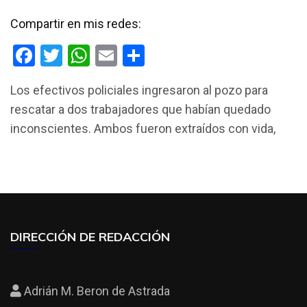
Compartir en mis redes:
F
T
W
E
C
a
wi
h
m
o
Los efectivos policiales ingresaron al pozo para
ce
tt
at
ail
m
rescatar a dos trabajadores que habían quedado
b
er
s
p
inconscientes. Ambos fueron extraídos con vida,
o
A
ar
o
p
tir
k
p
DIRECCIÓN DE REDACCIÓN
Adrián M. Beron de Astrada