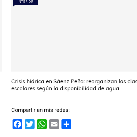
INTERIOR
Crisis hídrica en Sáenz Peña: reorganizan las cla
escolares según la disponibilidad de agua
Compartir en mis redes:
F
T
W
E
C
a
wi
h
m
o