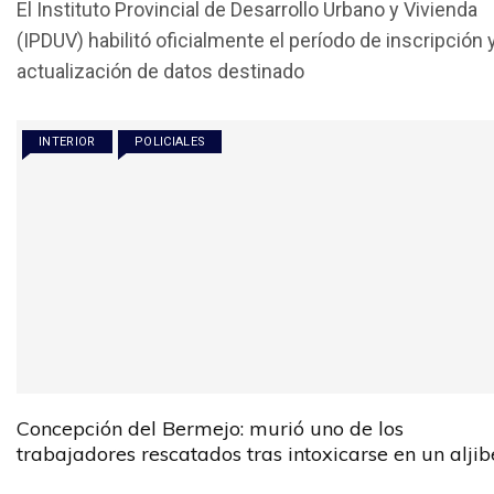
El Instituto Provincial de Desarrollo Urbano y Vivienda
ce
tt
at
ail
m
(IPDUV) habilitó oficialmente el período de inscripción 
b
er
s
p
actualización de datos destinado
o
A
ar
o
p
tir
INTERIOR
POLICIALES
k
p
Concepción del Bermejo: murió uno de los
trabajadores rescatados tras intoxicarse en un aljib