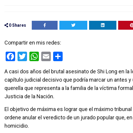
0
Shares
Compartir en mis redes:
F
T
W
E
C
a
wi
h
m
o
A casi dos años del brutal asesinato de Shi Long en l
ce
tt
at
ail
m
capítulo judicial decisivo que podría marcar un antes y
b
er
s
p
querella que representa a la familia de la víctima form
o
A
ar
Justicia de la Nación.
o
p
tir
El objetivo de máxima es lograr que el máximo tribunal d
k
p
ordene anular el veredicto de un jurado popular que, e
homicidio.