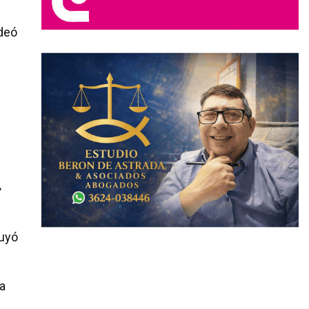
odeó
»
ruyó
ba