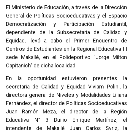
a
wi
h
m
o
El Ministerio de Educación, a través de la Dirección
ce
tt
at
ail
m
General de Políticas Socioeducativas y el Espacio
b
er
s
p
Democratización y Participación Estudiantil,
o
A
ar
dependiente de la Subsecretaría de Calidad y
o
p
tir
Equidad, llevó a cabo el Primer Encuentro de
k
p
Centros de Estudiantes en la Regional Educativa III
sede Makallé, en el Polideportivo “Jorge Milton
Capitanich” de dicha localidad.
En la oportunidad estuvieron presentes la
secretaria de Calidad y Equidad Viviam Polini, la
directora general de Niveles y Modalidades Liliana
Fernández, el director de Políticas Socioeducativas
Juan Ramón Meza, el director de la Región
Educativa N° 3 Duilio Enrique Martínez, el
intendente de Makallé Juan Carlos Svriz, la