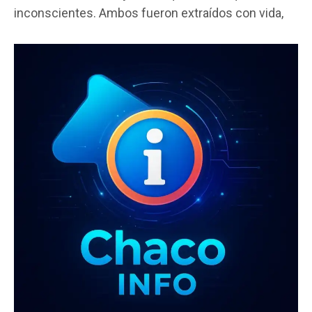
b
er
s
p
inconscientes. Ambos fueron extraídos con vida,
o
A
ar
o
p
tir
k
p