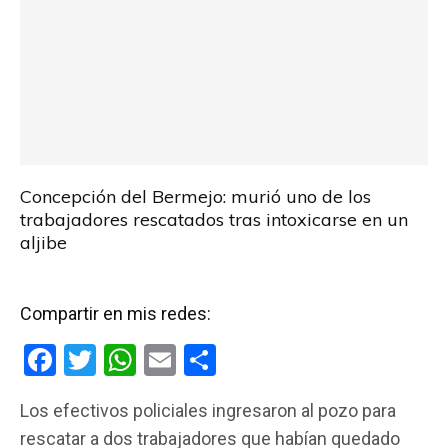
Concepción del Bermejo: murió uno de los
trabajadores rescatados tras intoxicarse en un
aljibe
Compartir en mis redes:
F
T
W
E
C
a
wi
h
m
o
Los efectivos policiales ingresaron al pozo para
ce
tt
at
ail
m
rescatar a dos trabajadores que habían quedado