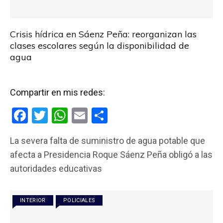
Crisis hídrica en Sáenz Peña: reorganizan las
clases escolares según la disponibilidad de
agua
Compartir en mis redes:
F
T
W
E
C
a
wi
h
m
o
La severa falta de suministro de agua potable que
ce
tt
at
ail
m
afecta a Presidencia Roque Sáenz Peña obligó a las
b
er
s
p
autoridades educativas
o
A
ar
o
p
tir
INTERIOR
POLICIALES
k
p