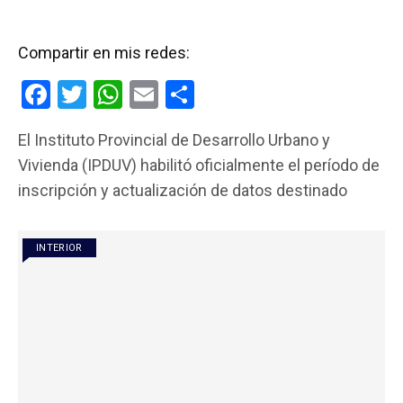
Compartir en mis redes:
F
T
W
E
C
a
wi
h
m
o
El Instituto Provincial de Desarrollo Urbano y
ce
tt
at
ail
m
Vivienda (IPDUV) habilitó oficialmente el período de
b
er
s
p
inscripción y actualización de datos destinado
o
A
ar
o
p
tir
INTERIOR
k
p