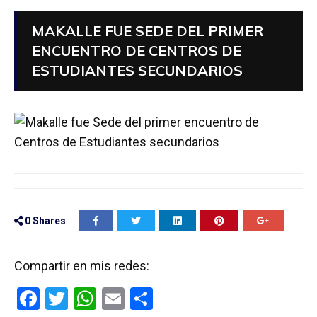
MAKALLE FUE SEDE DEL PRIMER
ENCUENTRO DE CENTROS DE
ESTUDIANTES SECUNDARIOS
0
Shares
Compartir en mis redes:
F
T
W
E
C