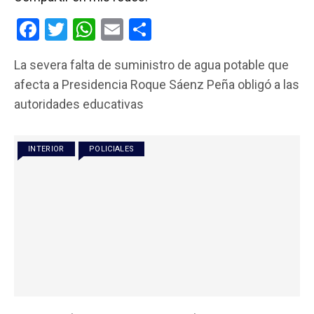
F
T
W
E
C
a
wi
h
m
o
La severa falta de suministro de agua potable que
ce
tt
at
ail
m
afecta a Presidencia Roque Sáenz Peña obligó a las
b
er
s
p
autoridades educativas
o
A
ar
o
p
tir
INTERIOR
POLICIALES
k
p