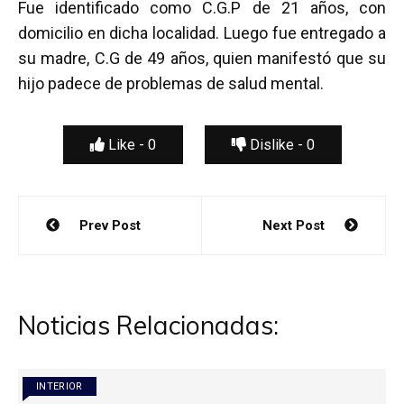
Fue identificado como C.G.P de 21 años, con
domicilio en dicha localidad. Luego fue entregado a
su madre, C.G de 49 años, quien manifestó que su
hijo padece de problemas de salud mental.
Like -
0
Dislike -
0
Navegación
Prev Post
Next Post
de
entradas
Noticias Relacionadas:
INTERIOR