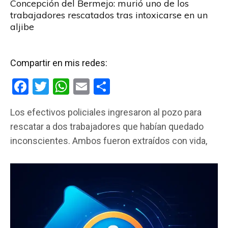
Concepción del Bermejo: murió uno de los
trabajadores rescatados tras intoxicarse en un
aljibe
Compartir en mis redes:
F
T
W
E
C
a
wi
h
m
o
Los efectivos policiales ingresaron al pozo para
ce
tt
at
ail
m
rescatar a dos trabajadores que habían quedado
b
er
s
p
inconscientes. Ambos fueron extraídos con vida,
o
A
ar
o
p
tir
k
p