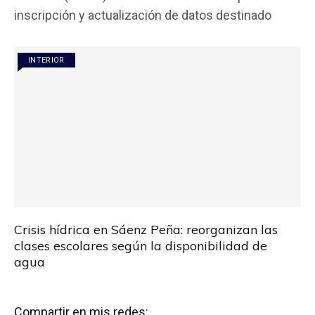
b
er
s
p
inscripción y actualización de datos destinado
o
A
ar
o
p
tir
INTERIOR
k
p
Crisis hídrica en Sáenz Peña: reorganizan las
clases escolares según la disponibilidad de
agua
Compartir en mis redes: