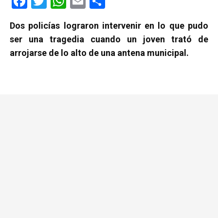
F
T
W
E
C
a
wi
h
m
o
Dos policías lograron intervenir en lo que pudo
ce
tt
at
ail
m
ser una tragedia cuando un joven trató de
b
er
s
p
arrojarse de lo alto de una antena municipal.
o
A
ar
o
p
tir
k
p