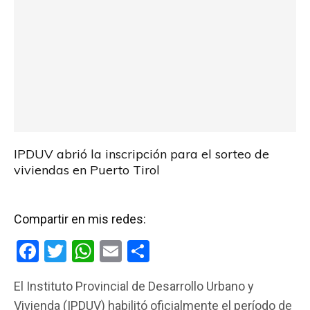
IPDUV abrió la inscripción para el sorteo de
viviendas en Puerto Tirol
Compartir en mis redes:
F
T
W
E
C
a
wi
h
m
o
El Instituto Provincial de Desarrollo Urbano y
ce
tt
at
ail
m
Vivienda (IPDUV) habilitó oficialmente el período de