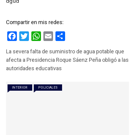
agua
Compartir en mis redes:
F
T
W
E
C
a
wi
h
m
o
La severa falta de suministro de agua potable que
ce
tt
at
ail
m
afecta a Presidencia Roque Sáenz Peña obligó a las
b
er
s
p
autoridades educativas
o
A
ar
o
p
tir
INTERIOR
POLICIALES
k
p