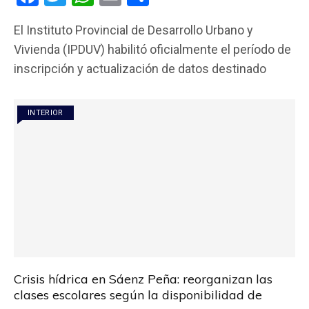
a
wi
h
m
o
El Instituto Provincial de Desarrollo Urbano y
ce
tt
at
ail
m
Vivienda (IPDUV) habilitó oficialmente el período de
b
er
s
p
inscripción y actualización de datos destinado
o
A
ar
o
p
tir
INTERIOR
k
p
Crisis hídrica en Sáenz Peña: reorganizan las
clases escolares según la disponibilidad de