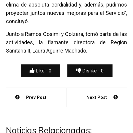
clima de absoluta cordialidad y, además, pudimos
proyectar juntos nuevas mejoras para el Servicio”,
concluyó.
Junto a Ramos Cosimi y Colzera, tomó parte de las
actividades, la flamante directora de Región
Sanitaria II, Laura Aguirre Machado.
Like -
0
Dislike -
0
Navegación
Prev Post
Next Post
de
entradas
Noticias Relacionadas: