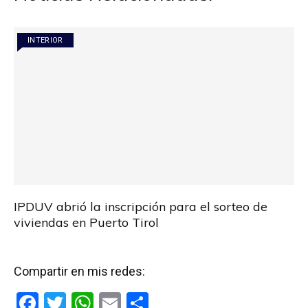
INTERIOR
IPDUV abrió la inscripción para el sorteo de
viviendas en Puerto Tirol
Compartir en mis redes:
F
T
W
E
C