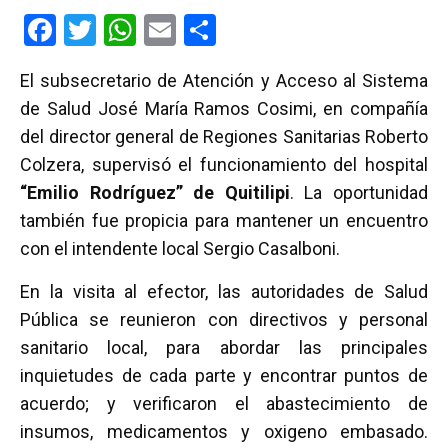
F
T
W
E
C
a
wi
h
m
o
El subsecretario de Atención y Acceso al Sistema
ce
tt
at
ail
m
de Salud José María Ramos Cosimi, en compañía
b
er
s
p
del director general de Regiones Sanitarias Roberto
o
A
ar
Colzera, supervisó el funcionamiento del hospital
o
p
tir
“Emilio Rodríguez” de Quitilipi
. La oportunidad
k
p
también fue propicia para mantener un encuentro
con el intendente local Sergio Casalboni.
En la visita al efector, las autoridades de Salud
Pública se reunieron con directivos y personal
sanitario local, para abordar las principales
inquietudes de cada parte y encontrar puntos de
acuerdo; y verificaron el abastecimiento de
insumos, medicamentos y oxigeno embasado.