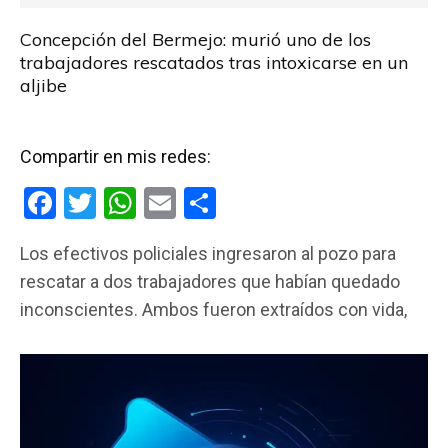
Concepción del Bermejo: murió uno de los
trabajadores rescatados tras intoxicarse en un
aljibe
Compartir en mis redes:
F
T
W
E
C
a
wi
h
m
o
Los efectivos policiales ingresaron al pozo para
ce
tt
at
ail
m
rescatar a dos trabajadores que habían quedado
b
er
s
p
inconscientes. Ambos fueron extraídos con vida,
o
A
ar
o
p
tir
k
p