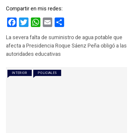
Compartir en mis redes:
F
T
W
E
C
a
wi
h
m
o
La severa falta de suministro de agua potable que
ce
tt
at
ail
m
afecta a Presidencia Roque Sáenz Peña obligó a las
b
er
s
p
autoridades educativas
o
A
ar
o
p
tir
INTERIOR
POLICIALES
k
p