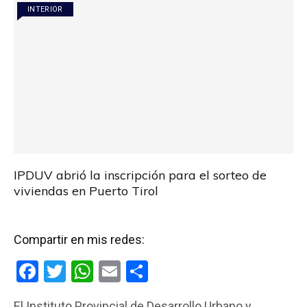
INTERIOR
IPDUV abrió la inscripción para el sorteo de
viviendas en Puerto Tirol
Compartir en mis redes:
F
T
W
E
C
a
wi
h
m
o
El Instituto Provincial de Desarrollo Urbano y