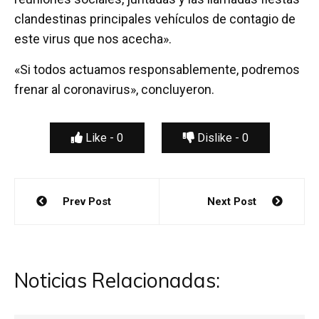
clandestinas principales vehículos de contagio de
este virus que nos acecha».
«Si todos actuamos responsablemente, podremos
frenar al coronavirus», concluyeron.
Like -
0
Dislike -
0
Navegación
Prev Post
Next Post
de
entradas
Noticias Relacionadas: