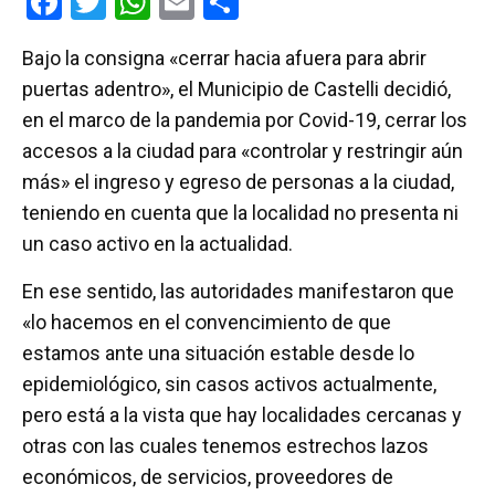
F
T
W
E
C
a
wi
h
m
o
Bajo la consigna «cerrar hacia afuera para abrir
ce
tt
at
ail
m
puertas adentro», el Municipio de Castelli decidió,
b
er
s
p
en el marco de la pandemia por Covid-19, cerrar los
o
A
ar
accesos a la ciudad para «controlar y restringir aún
o
p
tir
más» el ingreso y egreso de personas a la ciudad,
k
p
teniendo en cuenta que la localidad no presenta ni
un caso activo en la actualidad.
En ese sentido, las autoridades manifestaron que
«lo hacemos en el convencimiento de que
estamos ante una situación estable desde lo
epidemiológico, sin casos activos actualmente,
pero está a la vista que hay localidades cercanas y
otras con las cuales tenemos estrechos lazos
económicos, de servicios, proveedores de