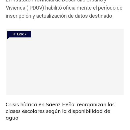
ce
tt
at
ail
m
Vivienda (IPDUV) habilitó oficialmente el período de
b
er
s
p
inscripción y actualización de datos destinado
o
A
ar
o
p
tir
INTERIOR
k
p
Crisis hídrica en Sáenz Peña: reorganizan las
clases escolares según la disponibilidad de
agua