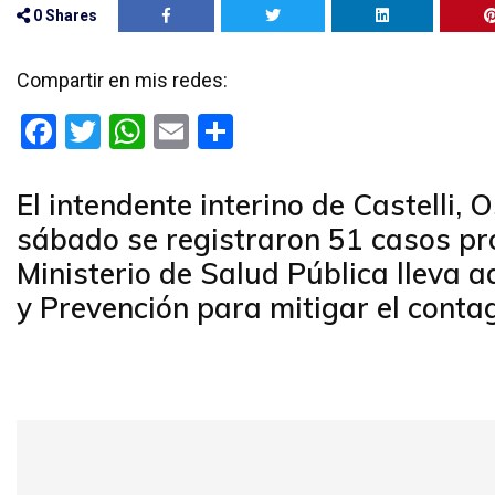
0
Shares
Compartir en mis redes:
F
T
W
E
C
a
wi
h
m
o
ce
tt
at
ail
m
El intendente interino de Castelli, 
b
er
s
p
sábado se registraron 51 casos pro
o
A
ar
Ministerio de Salud Pública lleva
o
p
tir
y Prevención para mitigar el contag
k
p