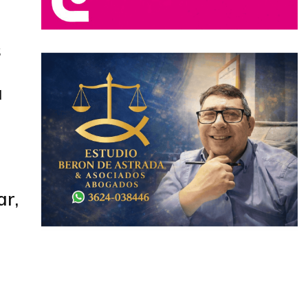
s
a
ar,