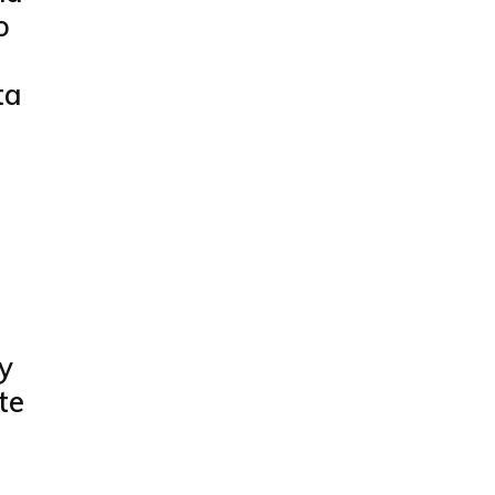
o
ta
y
te