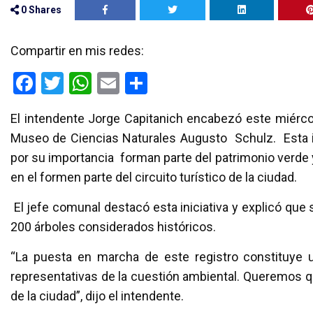
0
Shares
Compartir en mis redes:
F
T
W
E
C
a
wi
h
m
o
El intendente Jorge Capitanich encabezó este miércol
ce
tt
at
ail
m
Museo de Ciencias Naturales Augusto Schulz. Esta in
b
er
s
p
por su importancia forman parte del patrimonio verde y 
o
A
ar
en el formen parte del circuito turístico de la ciudad.
o
p
tir
El jefe comunal destacó esta iniciativa y explicó qu
k
p
200 árboles considerados históricos.
“La puesta en marcha de este registro constituye un
representativas de la cuestión ambiental. Queremos que
de la ciudad”, dijo el intendente.