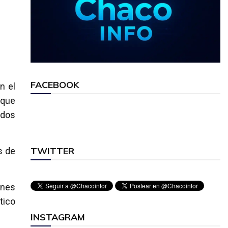
FACEBOOK
n el
 que
ados
TWITTER
s de
ones
tico
INSTAGRAM