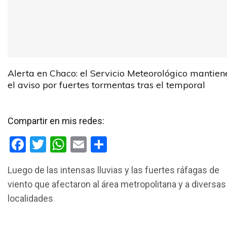
Alerta en Chaco: el Servicio Meteorológico mantien
el aviso por fuertes tormentas tras el temporal
Compartir en mis redes:
F
T
W
E
C
a
wi
h
m
o
Luego de las intensas lluvias y las fuertes ráfagas de
ce
tt
at
ail
m
viento que afectaron al área metropolitana y a diversas
b
er
s
p
localidades
o
A
ar
o
p
tir