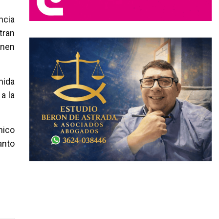
ncia
tran
enen
nida
a la
nico
anto