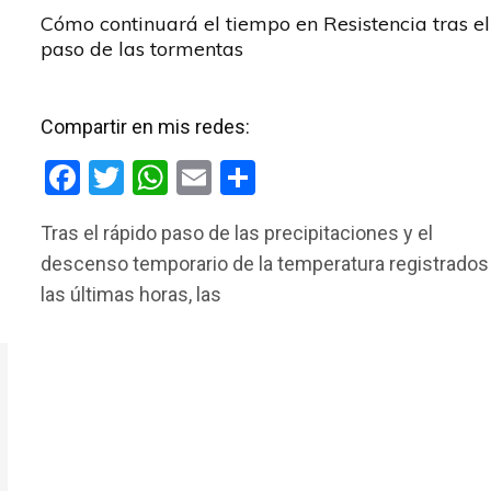
Cómo continuará el tiempo en Resistencia tras el
paso de las tormentas
Compartir en mis redes:
F
T
W
E
C
a
wi
h
m
o
Tras el rápido paso de las precipitaciones y el
ce
tt
at
ail
m
descenso temporario de la temperatura registrados
b
er
s
p
las últimas horas, las
o
A
ar
o
p
tir
k
p