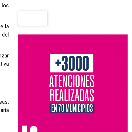
 los
e la
 del
nzar
tiva
sas;
aría