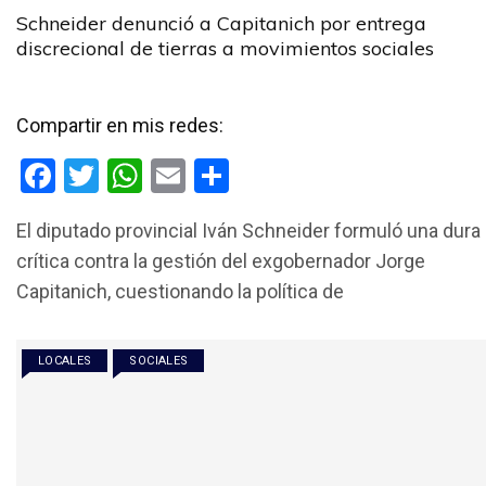
Schneider denunció a Capitanich por entrega
discrecional de tierras a movimientos sociales
Compartir en mis redes:
F
T
W
E
C
a
wi
h
m
o
El diputado provincial Iván Schneider formuló una dura
ce
tt
at
ail
m
crítica contra la gestión del exgobernador Jorge
b
er
s
p
Capitanich, cuestionando la política de
o
A
ar
o
p
tir
LOCALES
SOCIALES
k
p