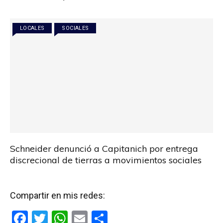
o
A
ar
o
p
tir
LOCALES
SOCIALES
k
p
Schneider denunció a Capitanich por entrega
discrecional de tierras a movimientos sociales
Compartir en mis redes:
F
T
W
E
C