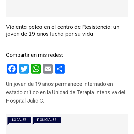
Violenta pelea en el centro de Resistencia: un
joven de 19 años lucha por su vida
Compartir en mis redes:
F
T
W
E
C
a
wi
h
m
o
Un joven de 19 años permanece internado en
ce
tt
at
ail
m
estado crítico en la Unidad de Terapia Intensiva del
b
er
s
p
Hospital Julio C.
o
A
ar
o
p
tir
LOCALES
POLICIALES
k
p