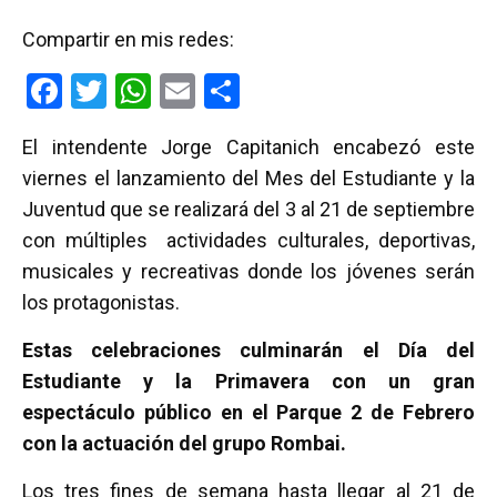
Compartir en mis redes:
F
T
W
E
C
a
wi
h
m
o
El intendente Jorge Capitanich encabezó este
ce
tt
at
ail
m
viernes el lanzamiento del Mes del Estudiante y la
b
er
s
p
Juventud que se realizará del 3 al 21 de septiembre
o
A
ar
con múltiples actividades culturales, deportivas,
o
p
tir
musicales y recreativas donde los jóvenes serán
k
p
los protagonistas.
Estas celebraciones culminarán el Día del
Estudiante y la Primavera con un gran
espectáculo público en el Parque 2 de Febrero
con la actuación del grupo Rombai.
Los tres fines de semana hasta llegar al 21 de