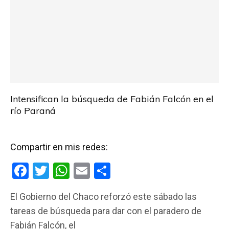
Intensifican la búsqueda de Fabián Falcón en el
río Paraná
Compartir en mis redes:
F
T
W
E
C
a
wi
h
m
o
El Gobierno del Chaco reforzó este sábado las
ce
tt
at
ail
m
tareas de búsqueda para dar con el paradero de
b
er
s
p
Fabián Falcón, el