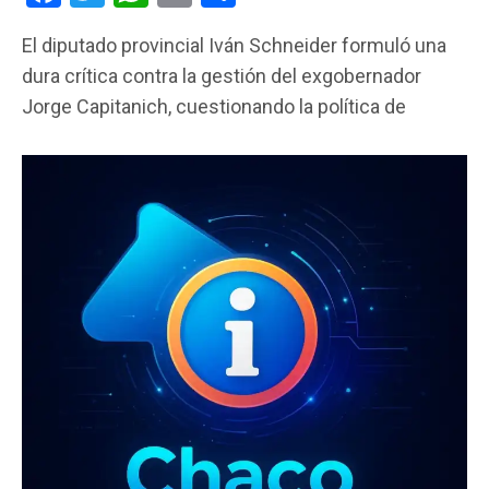
a
wi
h
m
o
El diputado provincial Iván Schneider formuló una
ce
tt
at
ail
m
dura crítica contra la gestión del exgobernador
b
er
s
p
Jorge Capitanich, cuestionando la política de
o
A
ar
o
p
tir
k
p