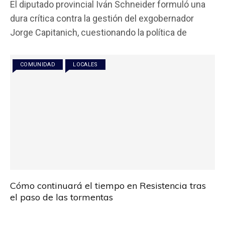
El diputado provincial Iván Schneider formuló una
ce
tt
at
ail
m
dura crítica contra la gestión del exgobernador
b
er
s
p
Jorge Capitanich, cuestionando la política de
o
A
ar
o
p
tir
COMUNIDAD
LOCALES
k
p
Cómo continuará el tiempo en Resistencia tras
el paso de las tormentas