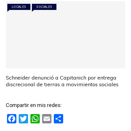
LOCALES
SOCIALES
Schneider denunció a Capitanich por entrega
discrecional de tierras a movimientos sociales
Compartir en mis redes:
F
T
W
E
C
a
wi
h
m
o