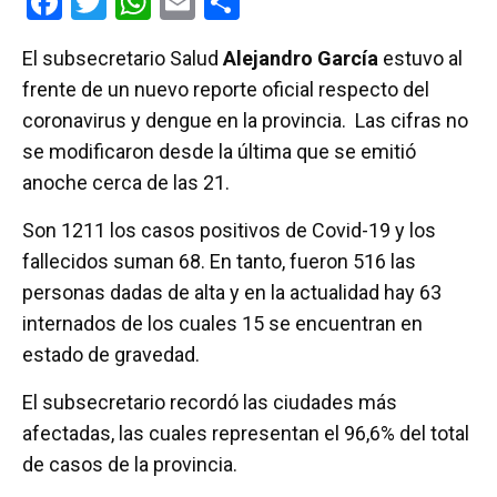
F
T
W
E
C
a
wi
h
m
o
El subsecretario Salud
Alejandro García
estuvo al
ce
tt
at
ail
m
frente de un nuevo reporte oficial respecto del
b
er
s
p
coronavirus y dengue en la provincia. Las cifras no
o
A
ar
se modificaron desde la última que se emitió
o
p
tir
anoche cerca de las 21.
k
p
Son 1211 los casos positivos de Covid-19 y los
fallecidos suman 68. En tanto, fueron 516 las
personas dadas de alta y en la actualidad hay 63
internados de los cuales 15 se encuentran en
estado de gravedad.
El subsecretario recordó las ciudades más
afectadas, las cuales representan el 96,6% del total
de casos de la provincia.