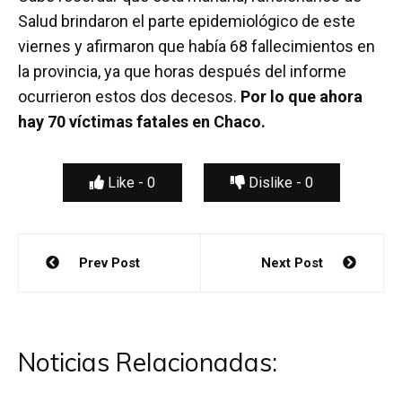
Salud brindaron el parte epidemiológico de este
viernes y afirmaron que había 68 fallecimientos en
la provincia, ya que horas después del informe
ocurrieron estos dos decesos.
Por lo que ahora
hay 70 víctimas fatales en Chaco.
Like -
0
Dislike -
0
Navegación
Prev Post
Next Post
de
entradas
Noticias Relacionadas: