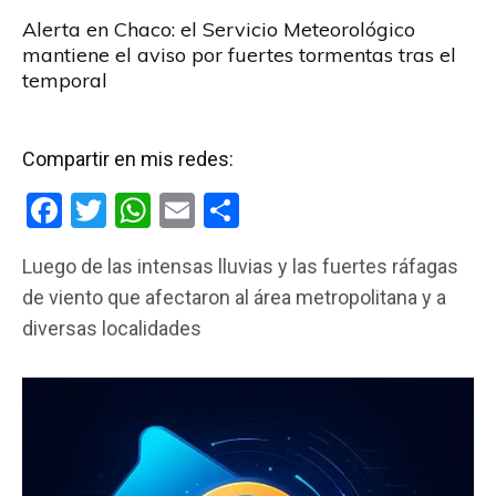
Alerta en Chaco: el Servicio Meteorológico
mantiene el aviso por fuertes tormentas tras el
temporal
Compartir en mis redes:
F
T
W
E
C
a
wi
h
m
o
Luego de las intensas lluvias y las fuertes ráfagas
ce
tt
at
ail
m
de viento que afectaron al área metropolitana y a
b
er
s
p
diversas localidades
o
A
ar
o
p
tir
k
p