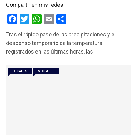
Compartir en mis redes:
F
T
W
E
C
a
wi
h
m
o
Tras el rápido paso de las precipitaciones y el
ce
tt
at
ail
m
descenso temporario de la temperatura
b
er
s
p
registrados en las últimas horas, las
o
A
ar
o
p
tir
LOCALES
SOCIALES
k
p