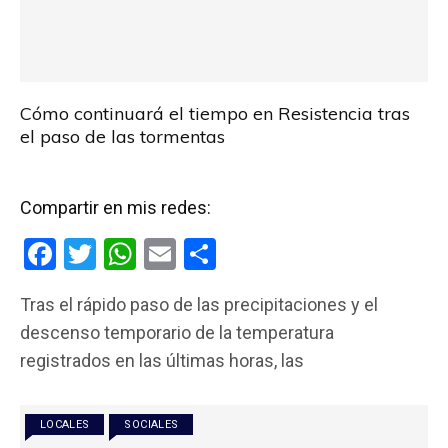
Cómo continuará el tiempo en Resistencia tras
el paso de las tormentas
Compartir en mis redes:
F
T
W
E
C
a
wi
h
m
o
Tras el rápido paso de las precipitaciones y el
ce
tt
at
ail
m
descenso temporario de la temperatura
b
er
s
p
registrados en las últimas horas, las
o
A
ar
o
p
tir
LOCALES
SOCIALES
k
p