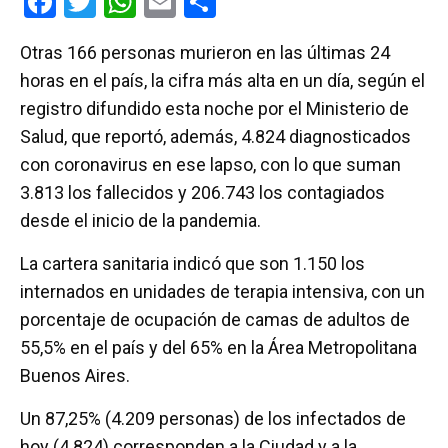
F
T
W
E
C
a
wi
h
m
o
Otras 166 personas murieron en las últimas 24
ce
tt
at
ail
m
horas en el país, la cifra más alta en un día, según el
b
er
s
p
registro difundido esta noche por el Ministerio de
o
A
ar
Salud, que reportó, además, 4.824 diagnosticados
o
p
tir
con coronavirus en ese lapso, con lo que suman
k
p
3.813 los fallecidos y 206.743 los contagiados
desde el inicio de la pandemia.
La cartera sanitaria indicó que son 1.150 los
internados en unidades de terapia intensiva, con un
porcentaje de ocupación de camas de adultos de
55,5% en el país y del 65% en la Área Metropolitana
Buenos Aires.
Un 87,25% (4.209 personas) de los infectados de
hoy (4.824) corresponden a la Ciudad y a la