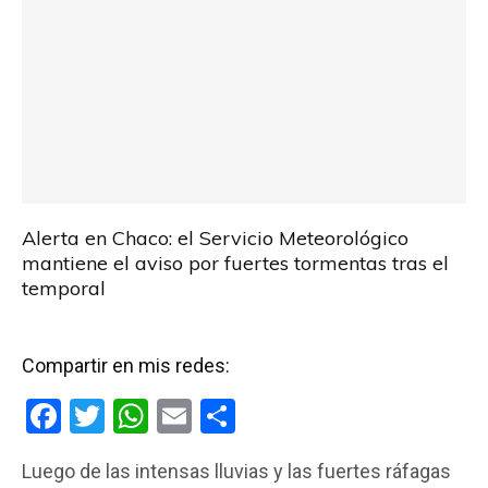
Alerta en Chaco: el Servicio Meteorológico
mantiene el aviso por fuertes tormentas tras el
temporal
Compartir en mis redes:
F
T
W
E
C
a
wi
h
m
o
Luego de las intensas lluvias y las fuertes ráfagas
ce
tt
at
ail
m