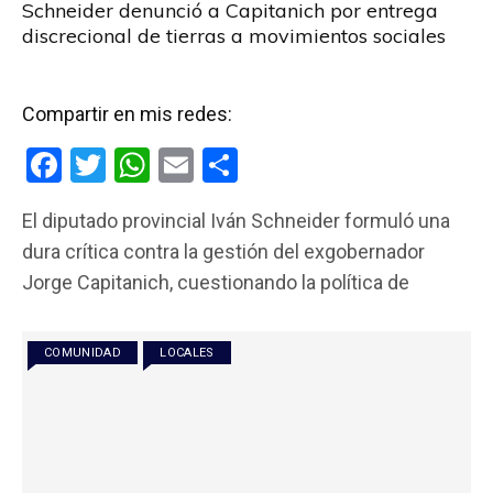
Schneider denunció a Capitanich por entrega
discrecional de tierras a movimientos sociales
Compartir en mis redes:
F
T
W
E
C
a
wi
h
m
o
El diputado provincial Iván Schneider formuló una
ce
tt
at
ail
m
dura crítica contra la gestión del exgobernador
b
er
s
p
Jorge Capitanich, cuestionando la política de
o
A
ar
o
p
tir
COMUNIDAD
LOCALES
k
p