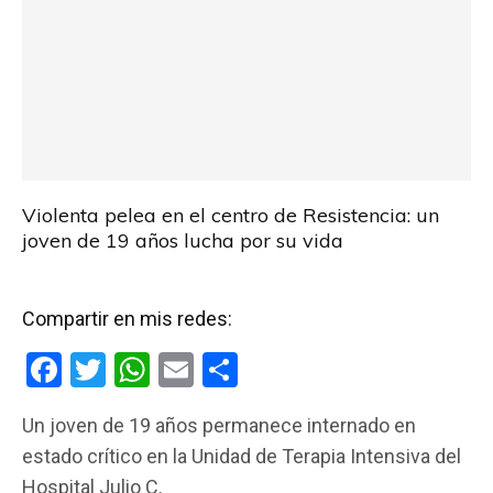
Violenta pelea en el centro de Resistencia: un
joven de 19 años lucha por su vida
Compartir en mis redes:
F
T
W
E
C
a
wi
h
m
o
Un joven de 19 años permanece internado en
ce
tt
at
ail
m
estado crítico en la Unidad de Terapia Intensiva del
b
er
s
p
Hospital Julio C.