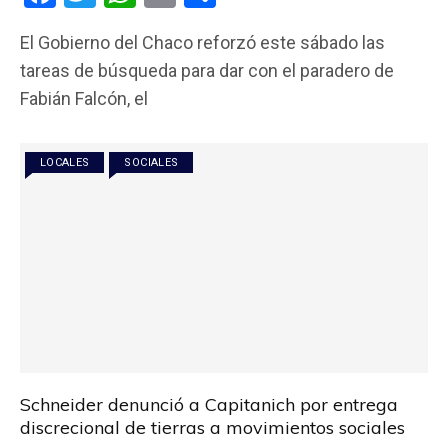
a
wi
h
m
o
El Gobierno del Chaco reforzó este sábado las
ce
tt
at
ail
m
tareas de búsqueda para dar con el paradero de
b
er
s
p
Fabián Falcón, el
o
A
ar
o
p
tir
LOCALES
SOCIALES
k
p
Schneider denunció a Capitanich por entrega
discrecional de tierras a movimientos sociales