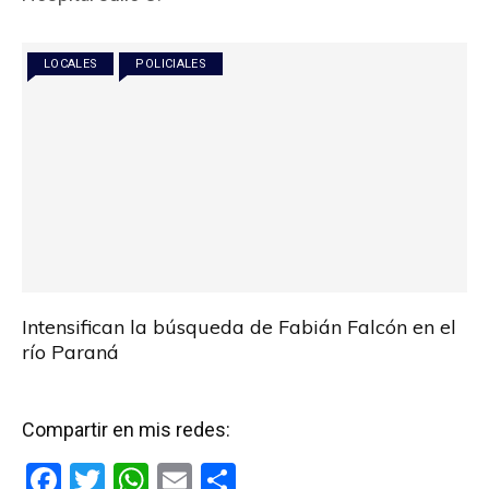
o
A
ar
o
p
tir
LOCALES
POLICIALES
k
p
Intensifican la búsqueda de Fabián Falcón en el
río Paraná
Compartir en mis redes:
F
T
W
E
C