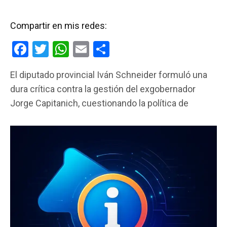
Compartir en mis redes:
F
T
W
E
C
a
wi
h
m
o
El diputado provincial Iván Schneider formuló una
ce
tt
at
ail
m
dura crítica contra la gestión del exgobernador
b
er
s
p
Jorge Capitanich, cuestionando la política de
o
A
ar
o
p
tir
k
p