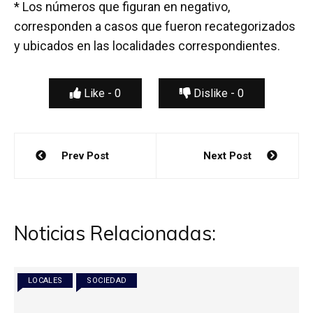
* Los números que figuran en negativo,
corresponden a casos que fueron recategorizados
y ubicados en las localidades correspondientes.
Like -
0
Dislike -
0
Navegación
Prev Post
Next Post
de
entradas
Noticias Relacionadas:
LOCALES
SOCIEDAD