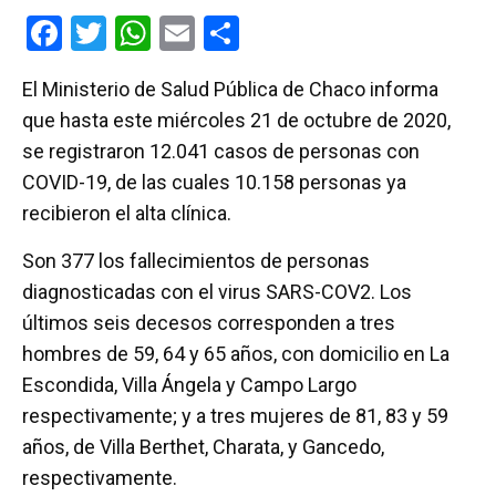
F
T
W
E
C
a
wi
h
m
o
El Ministerio de Salud Pública de Chaco informa
ce
tt
at
ail
m
que hasta este miércoles 21 de octubre de 2020,
b
er
s
p
se registraron 12.041 casos de personas con
o
A
ar
COVID-19, de las cuales 10.158 personas ya
o
p
tir
recibieron el alta clínica.
k
p
Son 377 los fallecimientos de personas
diagnosticadas con el virus SARS-COV2. Los
últimos seis decesos corresponden a tres
hombres de 59, 64 y 65 años, con domicilio en La
Escondida, Villa Ángela y Campo Largo
respectivamente; y a tres mujeres de 81, 83 y 59
años, de Villa Berthet, Charata, y Gancedo,
respectivamente.