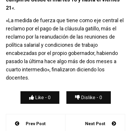
21
«.
«La medida de fuerza que tiene como eje central el
reclamo por el pago de la cláusula gatillo, más el
reclamo por la reanudación de las reuniones de
política salarial y condiciones de trabajo
encabezadas por el propio gobernador, habiendo
pasado la última hace algo más de dos meses a
cuarto intermedio», finalizaron diciendo los
docentes.
Like -
0
Dislike -
0
Navegación
Prev Post
Next Post