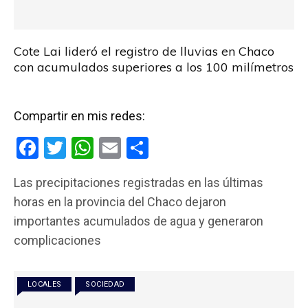
Cote Lai lideró el registro de lluvias en Chaco
con acumulados superiores a los 100 milímetros
Compartir en mis redes:
F
T
W
E
C
a
wi
h
m
o
Las precipitaciones registradas en las últimas
ce
tt
at
ail
m
horas en la provincia del Chaco dejaron
b
er
s
p
importantes acumulados de agua y generaron
o
A
ar
complicaciones
o
p
tir
k
p
LOCALES
SOCIEDAD