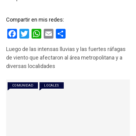
Compartir en mis redes:
F
T
W
E
C
a
wi
h
m
o
Luego de las intensas lluvias y las fuertes ráfagas
ce
tt
at
ail
m
de viento que afectaron al área metropolitana y a
b
er
s
p
diversas localidades
o
A
ar
o
p
tir
COMUNIDAD
LOCALES
k
p