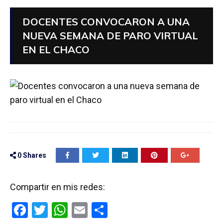
DOCENTES CONVOCARON A UNA
NUEVA SEMANA DE PARO VIRTUAL
EN EL CHACO
0
Shares
Compartir en mis redes:
F
T
W
E
C