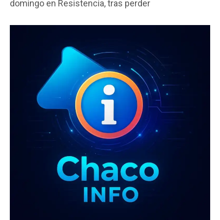
domingo en Resistencia, tras perder
o
A
ar
o
p
tir
k
p