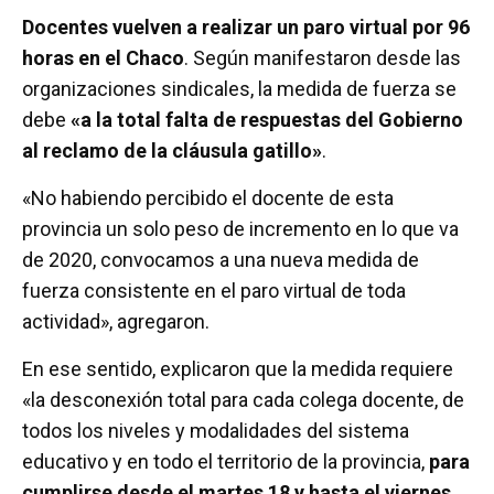
a
wi
h
m
o
Docentes vuelven a realizar un paro virtual por 96
ce
tt
at
ail
m
horas en el Chaco
. Según manifestaron desde las
b
er
s
p
organizaciones sindicales, la medida de fuerza se
o
A
ar
debe
«a
la total falta de respuestas del Gobierno
o
p
tir
al reclamo de la cláusula gatillo»
.
k
p
«No habiendo percibido el docente de esta
provincia un solo peso de incremento en lo que va
de 2020, convocamos a una nueva medida de
fuerza consistente en el paro virtual de toda
actividad», agregaron.
En ese sentido, explicaron que la medida requiere
«la desconexión total para cada colega docente, de
todos los niveles y modalidades del sistema
educativo y en todo el territorio de la provincia,
para
cumplirse desde el martes 18 y hasta el viernes