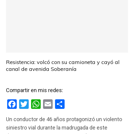
Resistencia: volcó con su camioneta y cayó al
canal de avenida Soberanía
Compartir en mis redes:
F
T
W
E
C
a
wi
h
m
o
Un conductor de 46 años protagonizó un violento
ce
tt
at
ail
m
siniestro vial durante la madrugada de este
b
er
s
p