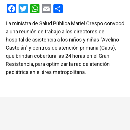
F
T
W
E
C
a
wi
h
m
o
La ministra de Salud Pública Mariel Crespo convocó
ce
tt
at
ail
m
a una reunión de trabajo a los directores del
b
er
s
p
hospital de asistencia a los niños y niñas “Avelino
o
A
ar
Castelán” y centros de atención primaria (Caps),
o
p
tir
que brindan cobertura las 24 horas en el Gran
k
p
Resistencia, para optimizar la red de atención
pediátrica en el área metropolitana.