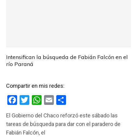
Intensifican la búsqueda de Fabián Falcón en el
río Paraná
Compartir en mis redes:
F
T
W
E
C
a
wi
h
m
o
El Gobierno del Chaco reforzó este sábado las
ce
tt
at
ail
m
tareas de búsqueda para dar con el paradero de
b
er
s
p
Fabián Falcón, el