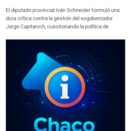
a
wi
h
m
o
El diputado provincial Iván Schneider formuló una
ce
tt
at
ail
m
dura crítica contra la gestión del exgobernador
b
er
s
p
Jorge Capitanich, cuestionando la política de
o
A
ar
o
p
tir
k
p