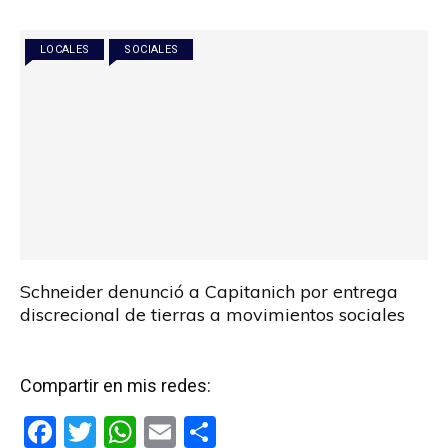
o
A
ar
o
p
tir
LOCALES
SOCIALES
k
p
Schneider denunció a Capitanich por entrega
discrecional de tierras a movimientos sociales
Compartir en mis redes:
F
T
W
E
C