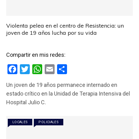
Violenta pelea en el centro de Resistencia: un
joven de 19 años lucha por su vida
Compartir en mis redes:
F
T
W
E
C
a
wi
h
m
o
Un joven de 19 años permanece internado en
ce
tt
at
ail
m
estado crítico en la Unidad de Terapia Intensiva del
b
er
s
p
Hospital Julio C.
o
A
ar
o
p
tir
LOCALES
POLICIALES
k
p