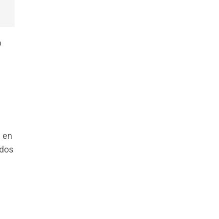
n
s en
ados