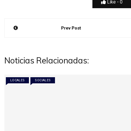
Like -
0
Navegación
Prev Post
de
entradas
Noticias Relacionadas:
LOCALES
SOCIALES