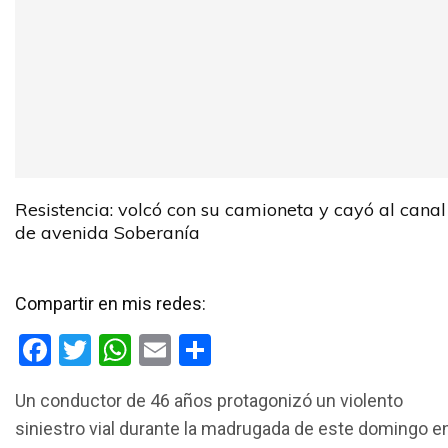
Resistencia: volcó con su camioneta y cayó al canal
de avenida Soberanía
Compartir en mis redes:
F
T
W
E
C
a
wi
h
m
o
Un conductor de 46 años protagonizó un violento
ce
tt
at
ail
m
siniestro vial durante la madrugada de este domingo e
b
er
s
p