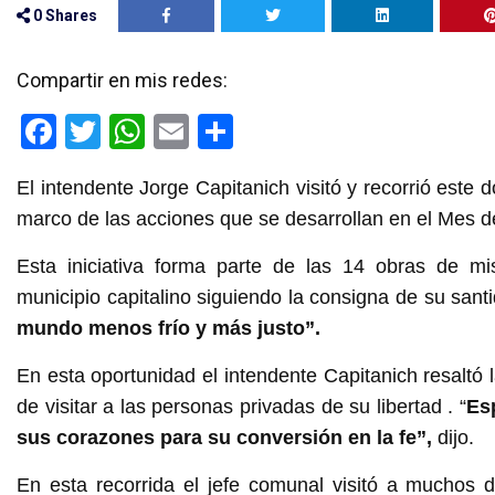
0
Shares
Compartir en mis redes:
F
T
W
E
C
a
wi
h
m
o
El intendente Jorge Capitanich visitó y recorrió este 
ce
tt
at
ail
m
marco de las acciones que se desarrollan en el Mes de
b
er
s
p
o
A
ar
Esta iniciativa forma parte de las 14 obras de mis
municipio capitalino siguiendo la consigna de su san
o
p
tir
mundo menos frío y más justo”.
k
p
En esta oportunidad el intendente Capitanich resaltó l
de visitar a las personas privadas de su libertad . “
Es
sus corazones para su conversión en la fe”,
dijo.
En esta recorrida el jefe comunal visitó a muchos d