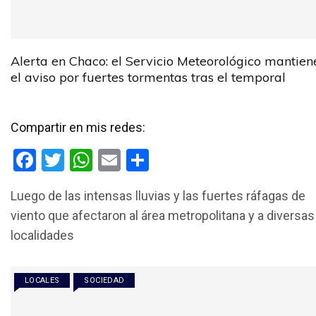
Alerta en Chaco: el Servicio Meteorológico mantien
el aviso por fuertes tormentas tras el temporal
Compartir en mis redes:
F
T
W
E
C
a
wi
h
m
o
Luego de las intensas lluvias y las fuertes ráfagas de
ce
tt
at
ail
m
viento que afectaron al área metropolitana y a diversas
b
er
s
p
localidades
o
A
ar
o
p
tir
LOCALES
SOCIEDAD
k
p