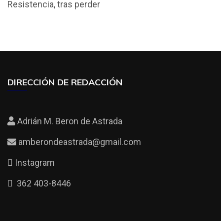
Resistencia, tras perder
o
A
ar
o
p
tir
k
p
DIRECCIÓN DE REDACCIÓN
Adrián M. Beron de Astrada
amberondeastrada@gmail.com
Instagram
362 403-8446