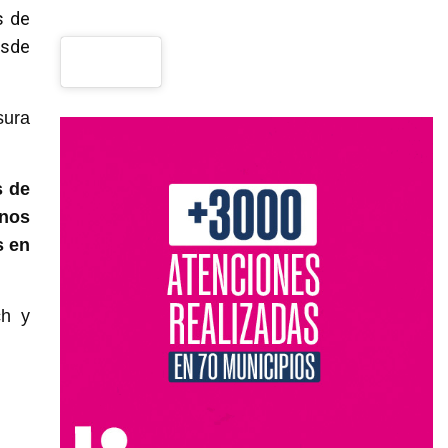
s de
esde
sura
s de
 nos
s en
ch y