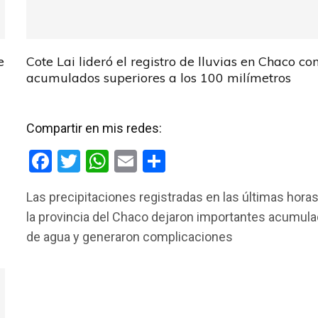
e
Cote Lai lideró el registro de lluvias en Chaco co
acumulados superiores a los 100 milímetros
Compartir en mis redes:
F
T
W
E
C
a
wi
h
m
o
Las precipitaciones registradas en las últimas hora
ce
tt
at
ail
m
la provincia del Chaco dejaron importantes acumul
b
er
s
p
de agua y generaron complicaciones
o
A
ar
o
p
tir
k
p