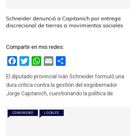
Schneider denunció a Capitanich por entrega
discrecional de tierras a movimientos sociales
Compartir en mis redes:
F
T
W
E
C
a
wi
h
m
o
El diputado provincial Iván Schneider formuló una
ce
tt
at
ail
m
dura crítica contra la gestión del exgobernador
b
er
s
p
Jorge Capitanich, cuestionando la política de
o
A
ar
o
p
tir
COMUNIDAD
LOCALES
k
p