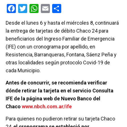
F
T
W
E
C
a
wi
h
m
o
Desde el lunes 6 y hasta el miércoles 8, continuará
ce
tt
at
ail
m
la entrega de tarjetas de débito Chaco 24 para
b
er
s
p
beneficiarios del Ingreso Familiar de Emergencia
o
A
ar
(IFE) con un cronograma por apellido, en
o
p
tir
Resistencia, Barranqueras, Fontana, Sáenz Peña y
k
p
otras localidades según protocolo Covid-19 de
cada Municipio.
Antes de concurrir, se recomienda verificar
dónde retirar la tarjeta en el servicio Consulta
IFE de la página web de Nuevo Banco del
Chaco
www.nbch.com.ar/ife
Para quienes no pudieron retirar su tarjeta Chaco
24,
el cronograma se estableció por