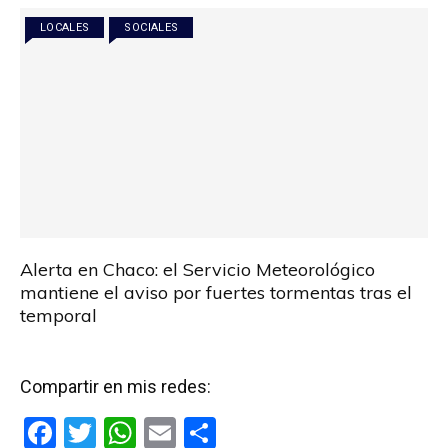
o
p
tir
LOCALES
SOCIALES
k
p
Alerta en Chaco: el Servicio Meteorológico
mantiene el aviso por fuertes tormentas tras el
temporal
Compartir en mis redes:
F
T
W
E
C