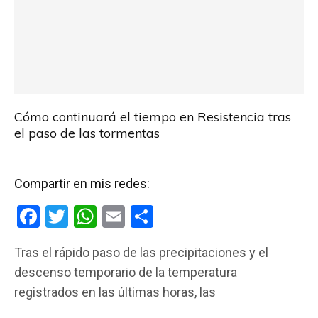
Cómo continuará el tiempo en Resistencia tras
el paso de las tormentas
Compartir en mis redes:
F
T
W
E
C
a
wi
h
m
o
Tras el rápido paso de las precipitaciones y el
ce
tt
at
ail
m
descenso temporario de la temperatura
b
er
s
p
registrados en las últimas horas, las
o
A
ar