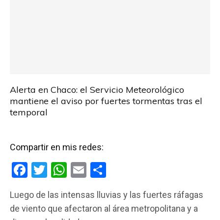
Alerta en Chaco: el Servicio Meteorológico
mantiene el aviso por fuertes tormentas tras el
temporal
Compartir en mis redes:
F
T
W
E
C
a
wi
h
m
o
Luego de las intensas lluvias y las fuertes ráfagas
ce
tt
at
ail
m
de viento que afectaron al área metropolitana y a
b
er
s
p