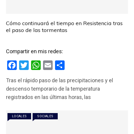
Cómo continuará el tiempo en Resistencia tras
el paso de las tormentas
Compartir en mis redes:
F
T
W
E
C
a
wi
h
m
o
Tras el rápido paso de las precipitaciones y el
ce
tt
at
ail
m
descenso temporario de la temperatura
b
er
s
p
registrados en las últimas horas, las
o
A
ar
o
p
tir
LOCALES
SOCIALES
k
p