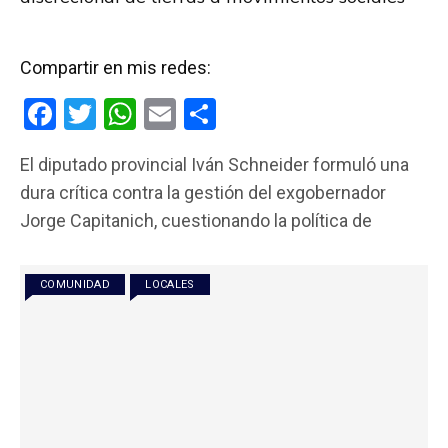
Compartir en mis redes:
F
T
W
E
C
a
wi
h
m
o
El diputado provincial Iván Schneider formuló una
ce
tt
at
ail
m
dura crítica contra la gestión del exgobernador
b
er
s
p
Jorge Capitanich, cuestionando la política de
o
A
ar
o
p
tir
COMUNIDAD
LOCALES
k
p