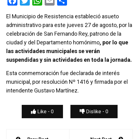
F
T
W
E
C
a
wi
h
m
o
El Municipio de Resistencia estableció asueto
ce
tt
at
ail
m
administrativo para este jueves 27 de agosto, por la
b
er
s
p
celebración de San Fernando Rey, patrono de la
o
A
ar
ciudad y del Departamento homónimo
, por lo que
o
p
tir
las actividades municipales se verán
k
p
suspendidas y sin actividades en toda la jornada.
Esta conmemoración fue declarada de interés
municipal, por resolución Nº 1416 y firmada por el
intendente Gustavo Martínez.
Like -
0
Dislike -
0
Navegación