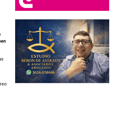
n
ben
as
rreo