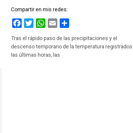
Compartir en mis redes:
F
T
W
E
C
a
wi
h
m
o
Tras el rápido paso de las precipitaciones y el
ce
tt
at
ail
m
descenso temporario de la temperatura registrados
b
er
s
p
las últimas horas, las
o
A
ar
o
p
tir
k
p