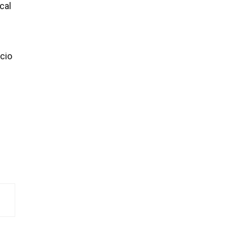
cal
icio