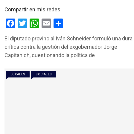
Compartir en mis redes:
F
T
W
E
C
a
wi
h
m
o
El diputado provincial Iván Schneider formuló una dura
ce
tt
at
ail
m
crítica contra la gestión del exgobernador Jorge
b
er
s
p
Capitanich, cuestionando la política de
o
A
ar
o
p
tir
LOCALES
SOCIALES
k
p