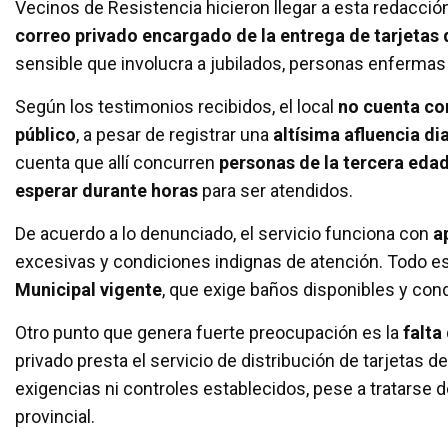
Vecinos de Resistencia hicieron llegar a esta redacci
ce
tt
at
ail
m
correo privado encargado de la entrega de tarjeta
b
er
s
p
sensible que involucra a jubilados, personas enfermas
o
A
ar
Según los testimonios recibidos, el local
no cuenta con
o
p
tir
público
, a pesar de registrar una
altísima afluencia di
k
p
cuenta que allí concurren
personas de la tercera eda
esperar durante horas
para ser atendidos.
De acuerdo a lo denunciado, el servicio funciona con
a
excesivas y condiciones indignas de atención. Todo est
Municipal vigente
, que exige baños disponibles y con
Otro punto que genera fuerte preocupación es la
falta
privado presta el servicio de distribución de tarjetas 
exigencias ni controles establecidos, pese a tratarse d
provincial.