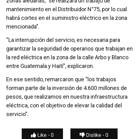
zonas aledañas, “se realizará un trabajo de
o
p
tir
mantenimiento en el Distribuidor N°75, por lo cual
k
p
habrá cortes en el suministro eléctrico en la zona
mencionada”.
“La interrupción del servicio, es necesaria para
garantizar la seguridad de operarios que trabajan en
la red eléctrica en la zona de la calle Arbo y Blanco
entre Guatemala y Haití”, explicaron.
En ese sentido, remarcaron que “los trabajos
forman parte de la inversión de 4.600 millones de
pesos, que realizamos en nuestra infraestructura
eléctrica, con el objetivo de elevar la calidad del
servicio”.
Like -
0
Dislike -
0