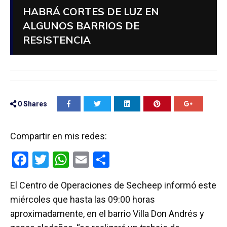
HABRÁ CORTES DE LUZ EN
ALGUNOS BARRIOS DE
RESISTENCIA
0
Shares
Compartir en mis redes:
F
T
W
E
C
a
wi
h
m
o
El Centro de Operaciones de Secheep informó este
ce
tt
at
ail
m
miércoles que hasta las 09:00 horas
b
er
s
p
aproximadamente, en el barrio Villa Don Andrés y
o
A
ar