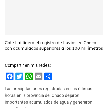
Cote Lai lideró el registro de lluvias en Chaco
con acumulados superiores a los 100 milímetros
Compartir en mis redes:
F
T
W
E
C
a
wi
h
m
o
Las precipitaciones registradas en las últimas
ce
tt
at
ail
m
horas en la provincia del Chaco dejaron
b
er
s
p
importantes acumulados de agua y generaron
o
A
ar