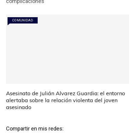
complicaciones
o
p
tir
k
p
COMUNIDAD
Asesinato de Julián Alvarez Guardia: el entorno
alertaba sobre la relación violenta del joven
asesinado
Compartir en mis redes: