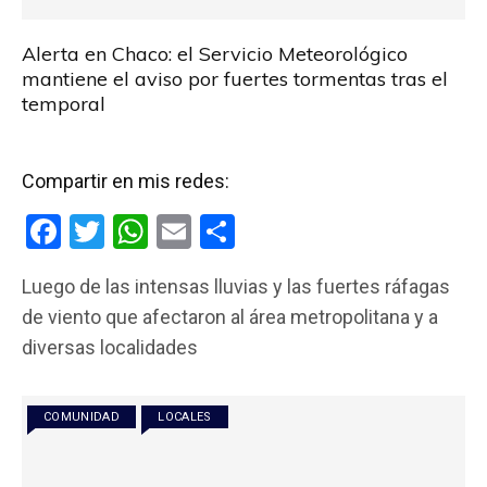
Alerta en Chaco: el Servicio Meteorológico
mantiene el aviso por fuertes tormentas tras el
temporal
Compartir en mis redes:
F
T
W
E
C
a
wi
h
m
o
Luego de las intensas lluvias y las fuertes ráfagas
ce
tt
at
ail
m
de viento que afectaron al área metropolitana y a
b
er
s
p
diversas localidades
o
A
ar
o
p
tir
COMUNIDAD
LOCALES
k
p