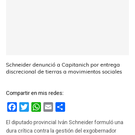
Schneider denunció a Capitanich por entrega
discrecional de tierras a movimientos sociales
Compartir en mis redes:
F
T
W
E
C
a
wi
h
m
o
El diputado provincial Iván Schneider formuló una
ce
tt
at
ail
m
dura crítica contra la gestión del exgobernador