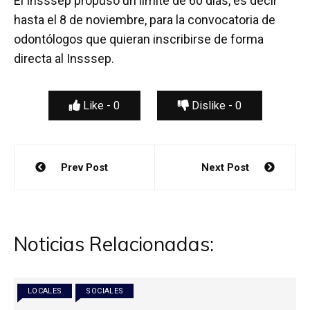
El Insssep propuso un límite de 60 días, es decir
hasta el 8 de noviembre, para la convocatoria de
odontólogos que quieran inscribirse de forma
directa al Insssep.
Like -
0
Dislike -
0
Navegación
Prev Post
Next Post
de
entradas
Noticias Relacionadas:
LOCALES
SOCIALES