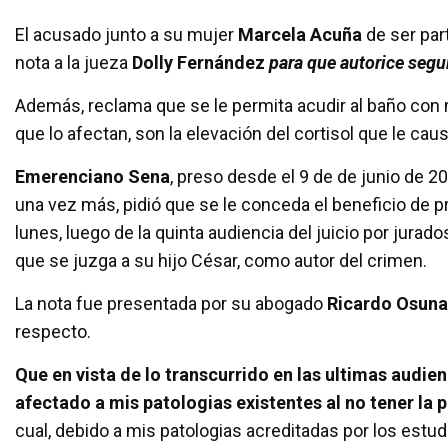
a
wi
h
m
o
El acusado junto a su mujer
Marcela Acuña
de ser par
ce
tt
at
ail
m
nota a la jueza
Dolly Fernández
para que autorice segui
b
er
s
p
o
A
ar
Además, reclama que se le permita acudir al baño con 
que lo afectan, son la elevación del cortisol que le caus
o
p
tir
k
p
Emerenciano Sena
, preso desde el 9 de de junio de 2
una vez más, pidió que se le conceda el beneficio de pri
lunes, luego de la quinta audiencia del juicio por jurado
que se juzga a su hijo César, como autor del crimen.
La nota fue presentada por su abogado
Ricardo Osuna
respecto.
Que en vista de lo transcurrido en las ultimas audie
afectado a mis patologias existentes al no tener la 
cual, debido a mis patologias acreditadas por los est