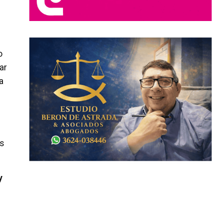
o
ar
a
as
y