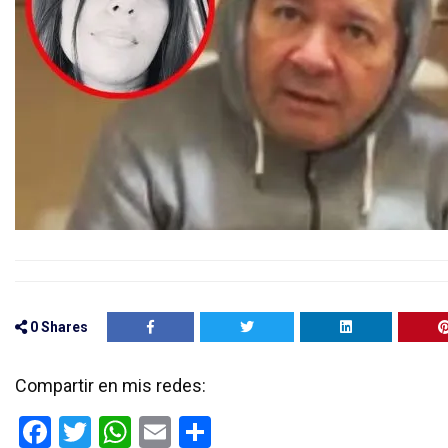
0
Shares
Compartir en mis redes:
F
T
W
E
C