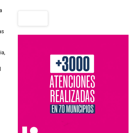
a
as
ia,
l