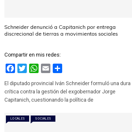
Schneider denunció a Capitanich por entrega
discrecional de tierras a movimientos sociales
Compartir en mis redes:
F
T
W
E
C
a
wi
h
m
o
El diputado provincial Iván Schneider formuló una dura
ce
tt
at
ail
m
crítica contra la gestión del exgobernador Jorge
b
er
s
p
Capitanich, cuestionando la política de
o
A
ar
o
p
tir
LOCALES
SOCIALES
k
p