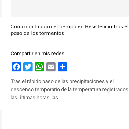
Cómo continuará el tiempo en Resistencia tras el
paso de las tormentas
Compartir en mis redes:
F
T
W
E
C
a
wi
h
m
o
Tras el rápido paso de las precipitaciones y el
ce
tt
at
ail
m
descenso temporario de la temperatura registrados
b
er
s
p
las últimas horas, las
o
A
ar
o
p
tir
k
p