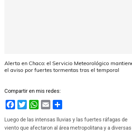
Alerta en Chaco: el Servicio Meteorológico mantien
el aviso por fuertes tormentas tras el temporal
Compartir en mis redes:
F
T
W
E
C
a
wi
h
m
o
Luego de las intensas lluvias y las fuertes ráfagas de
ce
tt
at
ail
m
viento que afectaron al área metropolitana y a diversas