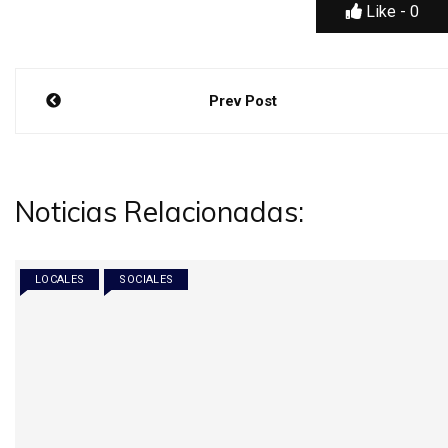
Like -
0
Navegación
Prev Post
de
entradas
Noticias Relacionadas:
LOCALES
SOCIALES