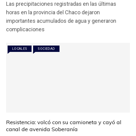
Las precipitaciones registradas en las últimas
ce
tt
at
ail
m
horas en la provincia del Chaco dejaron
b
er
s
p
importantes acumulados de agua y generaron
o
A
ar
complicaciones
o
p
tir
k
p
LOCALES
SOCIEDAD
Resistencia: volcó con su camioneta y cayó al
canal de avenida Soberanía