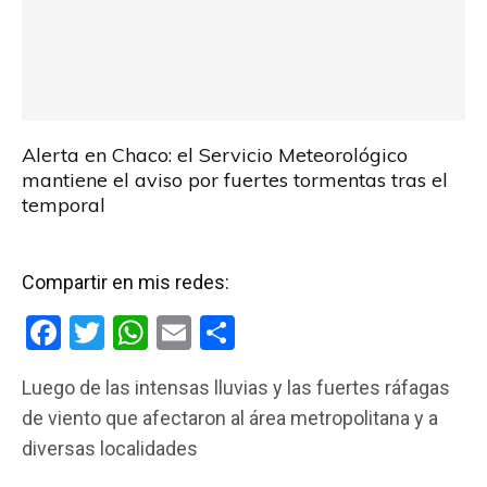
Alerta en Chaco: el Servicio Meteorológico
mantiene el aviso por fuertes tormentas tras el
temporal
Compartir en mis redes:
F
T
W
E
C
a
wi
h
m
o
Luego de las intensas lluvias y las fuertes ráfagas
ce
tt
at
ail
m
de viento que afectaron al área metropolitana y a
b
er
s
p
diversas localidades
o
A
ar