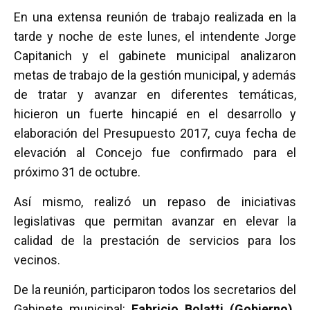
a
wi
h
m
o
En una extensa reunión de trabajo realizada en la
ce
tt
at
ail
m
tarde y noche de este lunes, el intendente Jorge
b
er
s
p
Capitanich y el gabinete municipal analizaron
o
A
ar
metas de trabajo de la gestión municipal, y además
o
p
tir
de tratar y avanzar en diferentes temáticas,
k
p
hicieron un fuerte hincapié en el desarrollo y
elaboración del Presupuesto 2017, cuya fecha de
elevación al Concejo fue confirmado para el
próximo 31 de octubre.
Así mismo, realizó un repaso de iniciativas
legislativas que permitan avanzar en elevar la
calidad de la prestación de servicios para los
vecinos.
De la reunión, participaron todos los secretarios del
Gabinete municipal:
Fabricio Bolatti (Gobierno),