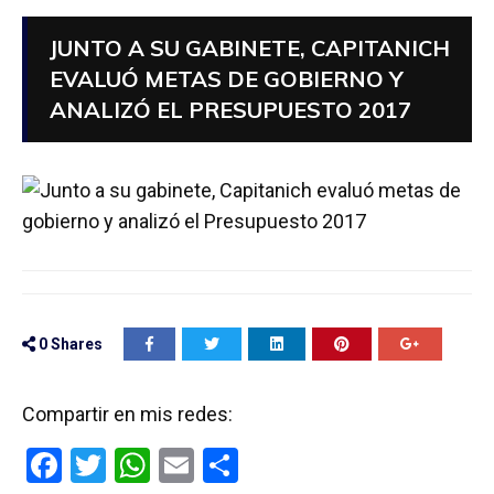
JUNTO A SU GABINETE, CAPITANICH
EVALUÓ METAS DE GOBIERNO Y
ANALIZÓ EL PRESUPUESTO 2017
0
Shares
Compartir en mis redes:
F
T
W
E
C