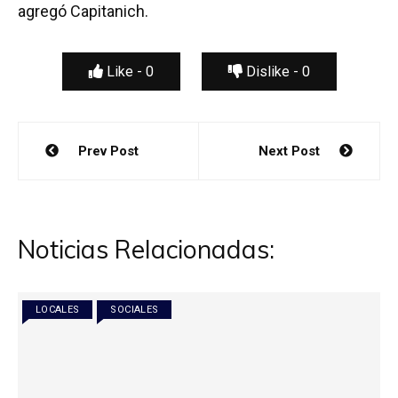
agregó Capitanich.
Like -
0
Dislike -
0
Navegación
Prev Post
Next Post
de
entradas
Noticias Relacionadas:
LOCALES
SOCIALES