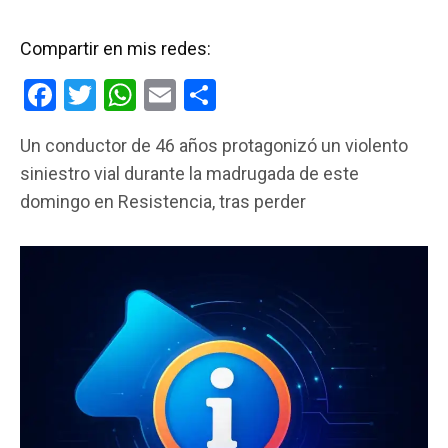
Compartir en mis redes:
F
T
W
E
C
a
wi
h
m
o
Un conductor de 46 años protagonizó un violento
ce
tt
at
ail
m
siniestro vial durante la madrugada de este
b
er
s
p
domingo en Resistencia, tras perder
o
A
ar
o
p
tir
k
p