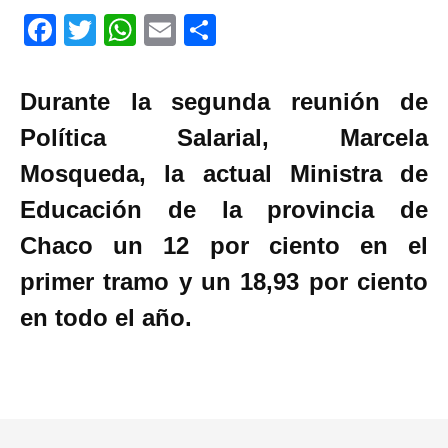
F
T
W
E
C
a
wi
h
m
o
ce
tt
at
ail
m
Durante la segunda reunión de
b
er
s
p
Política Salarial, Marcela
o
A
ar
Mosqueda, la actual Ministra de
o
p
tir
Educación de la provincia de
k
p
Chaco un 12 por ciento en el
primer tramo y un 18,93 por ciento
en todo el año.