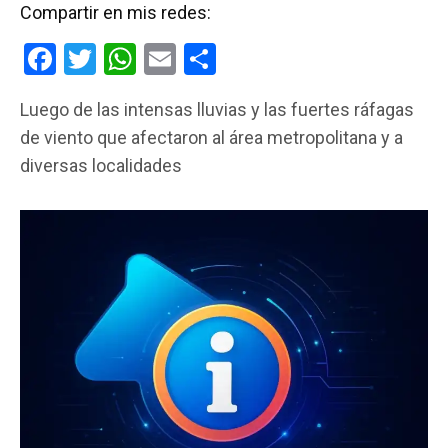
Compartir en mis redes:
F
T
W
E
C
a
wi
h
m
o
Luego de las intensas lluvias y las fuertes ráfagas
ce
tt
at
ail
m
de viento que afectaron al área metropolitana y a
b
er
s
p
diversas localidades
o
A
ar
o
p
tir
k
p