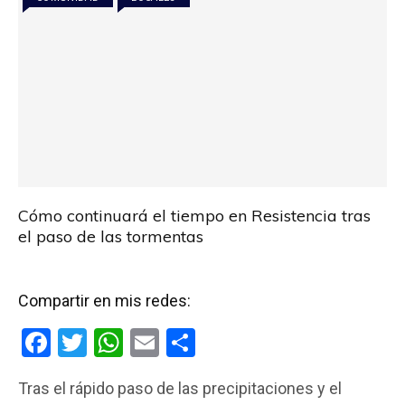
k
p
Cómo continuará el tiempo en Resistencia tras
el paso de las tormentas
Compartir en mis redes:
F
T
W
E
C
a
wi
h
m
o
Tras el rápido paso de las precipitaciones y el
ce
tt
at
ail
m