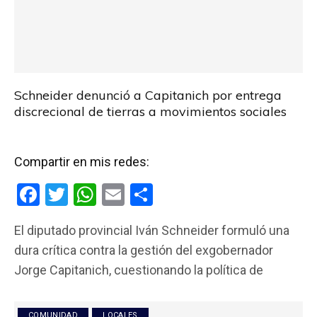
Schneider denunció a Capitanich por entrega
discrecional de tierras a movimientos sociales
Compartir en mis redes:
F
T
W
E
C
a
wi
h
m
o
El diputado provincial Iván Schneider formuló una
ce
tt
at
ail
m
dura crítica contra la gestión del exgobernador
b
er
s
p
Jorge Capitanich, cuestionando la política de
o
A
ar
o
p
tir
COMUNIDAD
LOCALES