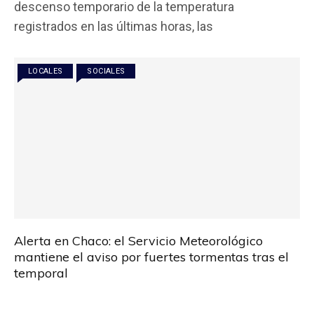
descenso temporario de la temperatura
b
er
s
p
registrados en las últimas horas, las
o
A
ar
o
p
tir
LOCALES
SOCIALES
k
p
Alerta en Chaco: el Servicio Meteorológico
mantiene el aviso por fuertes tormentas tras el
temporal